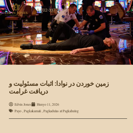
702-337-3430
زمین خوردن در نوادا: اثبات مسئولیت و
دریافت غرامت
Edvin Jones
Hunyo 11, 2026
Payo
,
Pagkakamali
,
Pagkadulas at Pagkahulog