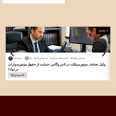
Agosto 5
Edvin Jones
Payo
,
Mga Pagkakamali
,
Aksidente sa Motorsiklo
,
Malubhang Pinsala
Ab
وکیل تصادف موتورسیکلت در لاس وگاس: حمایت از حقوق موتورسواران
La
در نوادا
Magbasa Pa