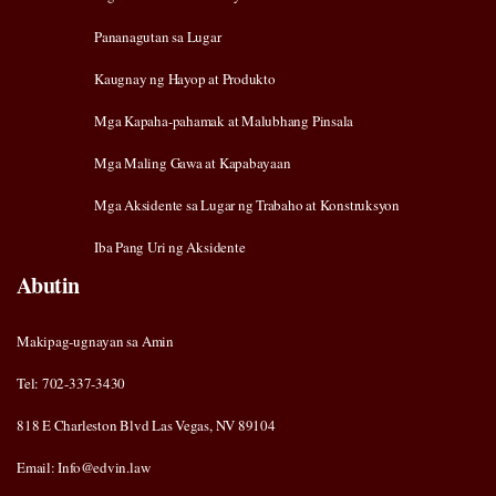
Pananagutan sa Lugar
Kaugnay ng Hayop at Produkto
Mga Kapaha-pahamak at Malubhang Pinsala
Mga Maling Gawa at Kapabayaan
Mga Aksidente sa Lugar ng Trabaho at Konstruksyon
Iba Pang Uri ng Aksidente
Abutin
Makipag-ugnayan sa Amin
Tel: 702-337-3430
818 E Charleston Blvd Las Vegas, NV 89104
Email: Info@edvin.law