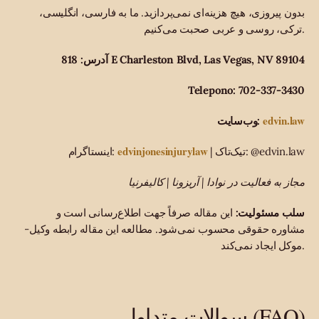
بدون پیروزی، هیچ هزینه‌ای نمی‌پردازید. ما به فارسی، انگلیسی،
ترکی، روسی و عربی صحبت می‌کنیم.
آدرس: 818 E Charleston Blvd, Las Vegas, NV 89104
Telepono: 702-337-3430
edvin.law
وب‌سایت:
edvinjonesinjurylaw
| تیک‌تاک: @edvin.law
اینستاگرام:
مجاز به فعالیت در نوادا | آریزونا | کالیفرنیا
سلب مسئولیت:
این مقاله صرفاً جهت اطلاع‌رسانی است و
مشاوره حقوقی محسوب نمی‌شود. مطالعه این مقاله رابطه وکیل-
موکل ایجاد نمی‌کند.
سوالات متداول (FAQ)