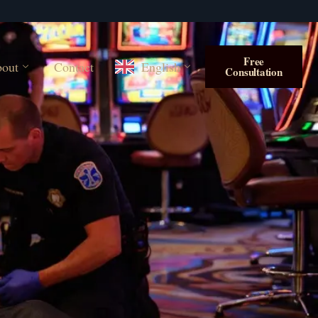
Free
out
Contact
English
Consultation