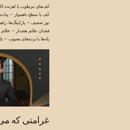
کف‌های مرطوب یا لغزنده کا
کف یا سطح ناهموار — پیاده‌
نور ضعیف — پارکینگ‌ها، راهروه
فقدان علائم هشدار — علائم 
پله‌ها یا نرده‌های معیوب — پ
غرامتی که می‌ت