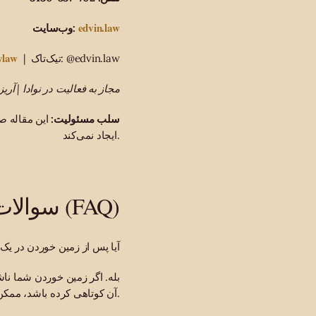
edvin.law
وب‌سایت:
rylaw
| تیک‌تاک: @edvin.law
مجاز به فعالیت در نوادا | آریزو
سلب مسئولیت:
این مقاله 
ایجاد نمی‌کند.
سوالات متداول (FAQ)
آیا پس از زمین خوردن در یک 
بله. اگر زمین خوردن شما نا
آن کوتاهی کرده باشد، ممکن است واجد شرایط دریافت غرامت باشید.