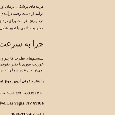
هزینه‌های پزشکی: درمان او
درآمد از دست رفته: درآمدی ک
درد و رنج: غرامت برای درد
معلولیت دائمی یا تغییر شک
چرا به سرعت ا
سیستم‌های نظارت کازینو و مل
خوردید، فوری با دفتر حقوقی 
می‌تواند پرونده شما را تعیین‌کننده باشد.
با دفتر حقوقی ادوین جونز ت
بدون پیروزی، هیچ هزینه‌ای نمی‌پردازید. ما به فارسی، انگلیسی، ترکی، روسی و عربی صحبت می‌کنیم.
آدرس: 818  Las Vegas, NV 89104
تلفن: 702-337-3430