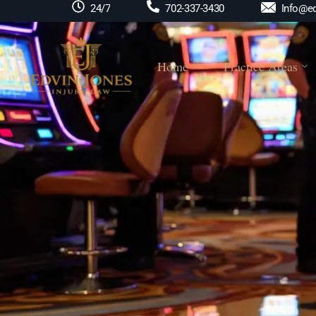
Info@ed
24/7
702-337-3430
Home
Practice Areas