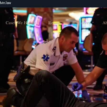
vin.law
Cases We Handle
Results
Resources
Ab