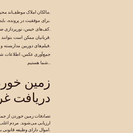
مالکان املاک موظف‌اند محیطی ایمن برای بازدیدکنندگان فراهم کنند.
برای موفقیت در پرونده، باید وجود شرایط خطرناک و اطلاع یا آگاهی احتمالی مالک از آن را اثبات کنید.
هستند.
کف‌های خیس، نورپردازی ضعیف
قربانیان ممکن است بتوانند هزینه‌های درمان، درآمد از دست رفته و خسارات ناشی از درد و رنج را مطالبه کنند.
فیلم‌های دوربین مداربسته و شواهد صحنه حادثه ممکن است ظرف مدت کوتاهی حذف شوند؛ بنابراین اقدام سریع اهمیت زیادی دارد.
جمع‌آوری عکس، اطلاعات شاهد
شما هستیم..
زمین خوردن
دریافت غ
تصادفات زمین خوردن از جمله
ارزیابی می‌شوند. مردم اغلب
اموال دارای وظیفه قانونی برای حفظ شرایط ایمن برای بازدیدکنندگان هستند.