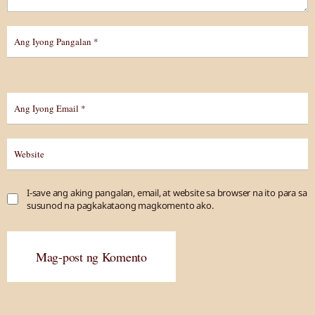
I-save ang aking pangalan, email, at website sa browser na ito para sa
susunod na pagkakataong magkomento ako.
Mag-post ng Komento