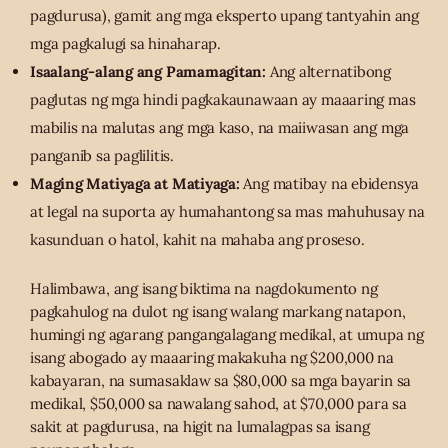
pagdurusa), gamit ang mga eksperto upang tantyahin ang
mga pagkalugi sa hinaharap.
Isaalang-alang ang Pamamagitan:
Ang alternatibong
paglutas ng mga hindi pagkakaunawaan ay maaaring mas
mabilis na malutas ang mga kaso, na maiiwasan ang mga
panganib sa paglilitis.
Maging Matiyaga at Matiyaga:
Ang matibay na ebidensya
at legal na suporta ay humahantong sa mas mahuhusay na
kasunduan o hatol, kahit na mahaba ang proseso.
Halimbawa, ang isang biktima na nagdokumento ng
pagkahulog na dulot ng isang walang markang natapon,
humingi ng agarang pangangalagang medikal, at umupa ng
isang abogado ay maaaring makakuha ng $200,000 na
kabayaran, na sumasaklaw sa $80,000 sa mga bayarin sa
medikal, $50,000 sa nawalang sahod, at $70,000 para sa
sakit at pagdurusa, na higit na lumalagpas sa isang