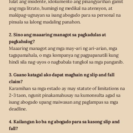
Iulat ang insidente, idokumento ang pinangyarihan gamit
ang mga litrato, humingi ng medikal na atensyon, at
makipag-ugnayan sa isang abogado para sa personal na
pinsala sa lalong madaling panahon.
2. Sino ang maaaring managot sa pagkadulas at
pagkahulog?
Maaaring managot ang mga may-ari ng ari-arian, mga
tagapamahala, o mga kompanya ng pagpapanatili kung
hindi sila nag-ayos o nagbabala tungkol sa mga panganib.
3. Gaano katagal ako dapat maghain ng slip and fall
claim?
Karamihan sa mga estado ay may statute of limitations na
2-3 taon, ngunit pinakamahusay na kumonsulta agad sa
isang abogado upang maiwasan ang paglampas sa mga
deadline.
4. Kailangan ko ba ng abogado para sa kasong slip and
fall?