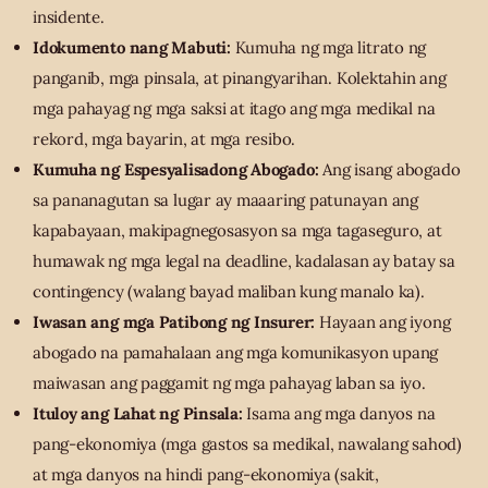
insidente.
Idokumento nang Mabuti:
Kumuha ng mga litrato ng
panganib, mga pinsala, at pinangyarihan. Kolektahin ang
mga pahayag ng mga saksi at itago ang mga medikal na
rekord, mga bayarin, at mga resibo.
Kumuha ng Espesyalisadong Abogado:
Ang isang abogado
sa pananagutan sa lugar ay maaaring patunayan ang
kapabayaan, makipagnegosasyon sa mga tagaseguro, at
humawak ng mga legal na deadline, kadalasan ay batay sa
contingency (walang bayad maliban kung manalo ka).
Iwasan ang mga Patibong ng Insurer:
Hayaan ang iyong
abogado na pamahalaan ang mga komunikasyon upang
maiwasan ang paggamit ng mga pahayag laban sa iyo.
Ituloy ang Lahat ng Pinsala:
Isama ang mga danyos na
pang-ekonomiya (mga gastos sa medikal, nawalang sahod)
at mga danyos na hindi pang-ekonomiya (sakit,