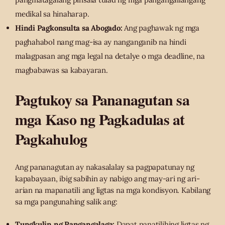
medikal sa hinaharap.
Hindi Pagkonsulta sa Abogado:
Ang paghawak ng mga
paghahabol nang mag-isa ay nanganganib na hindi
malagpasan ang mga legal na detalye o mga deadline, na
magbabawas sa kabayaran.
Pagtukoy sa Pananagutan sa
mga Kaso ng Pagkadulas at
Pagkahulog
Ang pananagutan ay nakasalalay sa pagpapatunay ng
kapabayaan, ibig sabihin ay nabigo ang may-ari ng ari-
arian na mapanatili ang ligtas na mga kondisyon. Kabilang
sa mga pangunahing salik ang:
Tungkulin ng Pangangalaga:
Dapat panatilihing ligtas ng