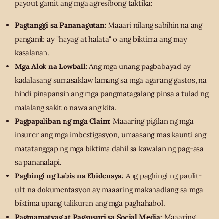
payout gamit ang mga agresibong taktika:
Pagtanggi sa Pananagutan:
Maaari nilang sabihin na ang
panganib ay "hayag at halata" o ang biktima ang may
kasalanan.
Mga Alok na Lowball:
Ang mga unang pagbabayad ay
kadalasang sumasaklaw lamang sa mga agarang gastos, na
hindi pinapansin ang mga pangmatagalang pinsala tulad ng
malalang sakit o nawalang kita.
Pagpapaliban ng mga Claim:
Maaaring pigilan ng mga
insurer ang mga imbestigasyon, umaasang mas kaunti ang
matatanggap ng mga biktima dahil sa kawalan ng pag-asa
sa pananalapi.
Paghingi ng Labis na Ebidensya:
Ang paghingi ng paulit-
ulit na dokumentasyon ay maaaring makahadlang sa mga
biktima upang talikuran ang mga paghahabol.
Pagmamatyag at Pagsusuri sa Social Media:
Maaaring