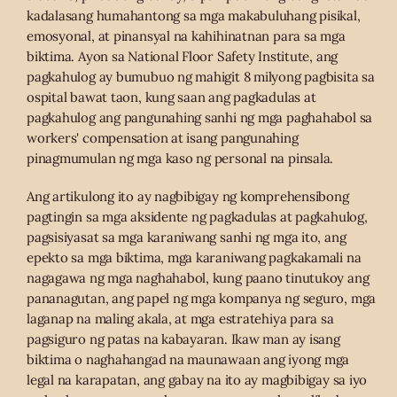
kadalasang humahantong sa mga makabuluhang pisikal,
emosyonal, at pinansyal na kahihinatnan para sa mga
biktima. Ayon sa National Floor Safety Institute, ang
pagkahulog ay bumubuo ng mahigit 8 milyong pagbisita sa
ospital bawat taon, kung saan ang pagkadulas at
pagkahulog ang pangunahing sanhi ng mga paghahabol sa
workers' compensation at isang pangunahing
pinagmumulan ng mga kaso ng personal na pinsala.
Ang artikulong ito ay nagbibigay ng komprehensibong
pagtingin sa mga aksidente ng pagkadulas at pagkahulog,
pagsisiyasat sa mga karaniwang sanhi ng mga ito, ang
epekto sa mga biktima, mga karaniwang pagkakamali na
nagagawa ng mga naghahabol, kung paano tinutukoy ang
pananagutan, ang papel ng mga kompanya ng seguro, mga
laganap na maling akala, at mga estratehiya para sa
pagsiguro ng patas na kabayaran. Ikaw man ay isang
biktima o naghahangad na maunawaan ang iyong mga
legal na karapatan, ang gabay na ito ay magbibigay sa iyo