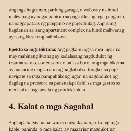
Ang mga hagdanan, parking garage, o walkway na hindi
maliwanag ay nagpapahirap sa pagtuklas ng mga panganib,
na nagpapataas ng panganib ng pagkahulog. Ang isang
hagdanan sa isang apartment complex na hindi maliwanag
ay isang klasikong halimbawa.
Epekto sa mga Biktima:
Ang pagkahulog sa mga lugar na
may mahinang liwanag ay kadalasang nagdudulot ng
trauma sa ulo, concussion, o bali sa buto. Ang mga biktima
ay maaaring magkaroon ng pagkabalisa tungkol sa pag-
navigate sa mga pampublikong lugar, na nagdudulot ng
dagdag na pressure sa pananalapi dahil sa mga gastos sa
medikal at pagkawala ng produktibidad.
4. Kalat o mga Sagabal
Ang mga bagay na naiiwan sa mga daanan, tulad ng mga
kable, paninda, o mga kalat, ay maaaring magdulot ng