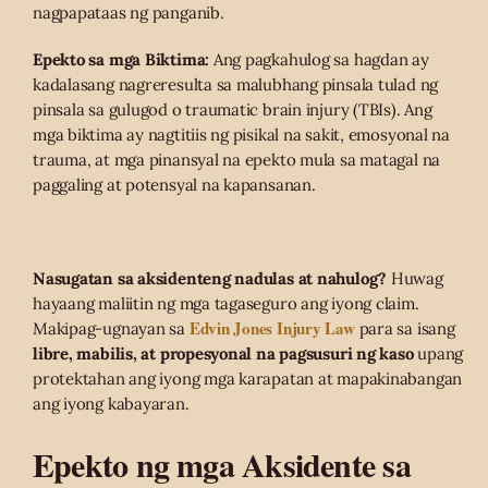
nagpapataas ng panganib.
Epekto sa mga Biktima:
Ang pagkahulog sa hagdan ay
kadalasang nagreresulta sa malubhang pinsala tulad ng
pinsala sa gulugod o traumatic brain injury (TBIs). Ang
mga biktima ay nagtitiis ng pisikal na sakit, emosyonal na
trauma, at mga pinansyal na epekto mula sa matagal na
paggaling at potensyal na kapansanan.
Nasugatan sa aksidenteng nadulas at nahulog?
Huwag
hayaang maliitin ng mga tagaseguro ang iyong claim.
Edvin Jones Injury Law
Makipag-ugnayan sa
para sa isang
libre, mabilis, at propesyonal na pagsusuri ng kaso
upang
protektahan ang iyong mga karapatan at mapakinabangan
ang iyong kabayaran.
Epekto ng mga Aksidente sa