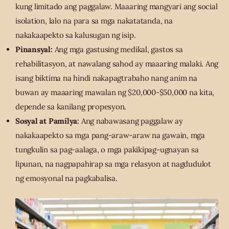
kung limitado ang paggalaw. Maaaring mangyari ang social
isolation, lalo na para sa mga nakatatanda, na
nakakaapekto sa kalusugan ng isip.
Pinansyal:
Ang mga gastusing medikal, gastos sa
rehabilitasyon, at nawalang sahod ay maaaring malaki. Ang
isang biktima na hindi nakapagtrabaho nang anim na
buwan ay maaaring mawalan ng $20,000-$50,000 na kita,
depende sa kanilang propesyon.
Sosyal at Pamilya:
Ang nabawasang paggalaw ay
nakakaapekto sa mga pang-araw-araw na gawain, mga
tungkulin sa pag-aalaga, o mga pakikipag-ugnayan sa
lipunan, na nagpapahirap sa mga relasyon at nagdudulot
ng emosyonal na pagkabalisa.