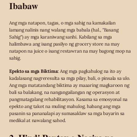
Ibabaw
Ang mga natapon, tagas, o mga sahig na kamakailan
lamang nalinis nang walang mga babala (hal., "Basang
Sahig") ay mga karaniwang sanhi. Kabilang sa mga
halimbawa ang isang pasilyo ng grocery store na may
natapon na juice o isang restawran na may bagong mop na
sahig.
Epekto sa mga Biktima:
Ang mga pagkahulog na ito ay
kadalasang nagreresulta sa mga pilay, bali, o pinsala sa ulo.
Ang mga matatandang biktima ay maaaring magkaroon ng
bali sa balakang, na nangangailangan ng operasyon at
pangmatagalang rehabilitasyon. Kasama sa emosyonal na
epekto ang takot na muling mahulog, habang ang mga
pasanin sa pananalapi ay sumasaklaw sa mga bayarin sa
medikal at nawalang sahod.