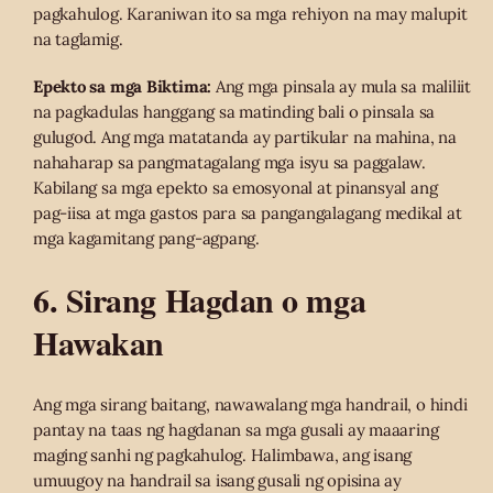
pagkahulog. Karaniwan ito sa mga rehiyon na may malupit
na taglamig.
Epekto sa mga Biktima:
Ang mga pinsala ay mula sa maliliit
na pagkadulas hanggang sa matinding bali o pinsala sa
gulugod. Ang mga matatanda ay partikular na mahina, na
nahaharap sa pangmatagalang mga isyu sa paggalaw.
Kabilang sa mga epekto sa emosyonal at pinansyal ang
pag-iisa at mga gastos para sa pangangalagang medikal at
mga kagamitang pang-agpang.
6. Sirang Hagdan o mga
Hawakan
Ang mga sirang baitang, nawawalang mga handrail, o hindi
pantay na taas ng hagdanan sa mga gusali ay maaaring
maging sanhi ng pagkahulog. Halimbawa, ang isang
umuugoy na handrail sa isang gusali ng opisina ay