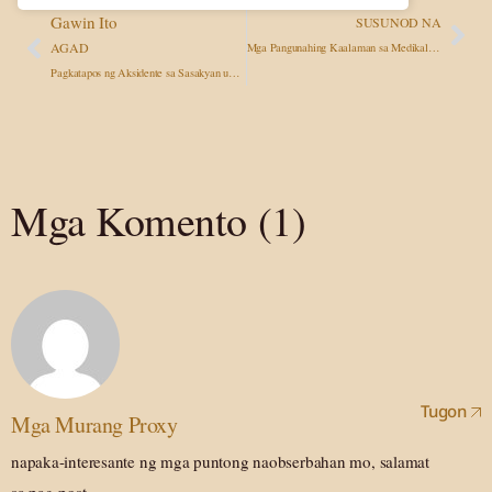
Gawin Ito
SUSUNOD NA
AGAD
Mga Pangunahing Kaalaman sa Medikal na Malpractice: Kapag ang mga Pagkakamali ng mga Doktor ay Humantong sa mga Paghahabol sa Pinsala
Pagkatapos ng Aksidente sa Sasakyan upang Protektahan ang Iyong mga Karapatan
Mga Komento (1)
Tugon
Mga Murang Proxy
napaka-interesante ng mga puntong naobserbahan mo, salamat