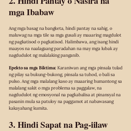
2. Hindi Pantay o Nasira na
mga Ibabaw
Ang mga basag na bangketa, hindi pantay na sahig, o
maluwag na mga tile sa mga gusali ay maaaring magdulot
ng pagkatisod o pagkatisod. Halimbawa, ang isang hindi
maayos na naalagaang paradahan na may mga lubak ay
nagdudulot ng malalaking panganib.
Epekto sa mga Biktima:
Karaniwan ang mga pinsala tulad
ng pilay sa bukung-bukong, pinsala sa tuhod, o bali sa
pulso. Ang mga malalang kaso ay maaaring humantong sa
malalang sakit o mga problema sa paggalaw, na
nagdudulot ng emosyonal na pagkabalisa at pinansyal na
pasanin mula sa patuloy na paggamot at nabawasang
kakayahang kumita.
3. Hindi Sapat na Pag-iilaw