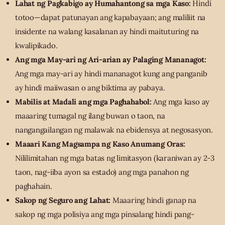
Lahat ng Pagkabigo ay Humahantong sa mga Kaso:
Hindi
totoo—dapat patunayan ang kapabayaan; ang maliliit na
insidente na walang kasalanan ay hindi maituturing na
kwalipikado.
Ang mga May-ari ng Ari-arian ay Palaging Mananagot:
Ang mga may-ari ay hindi mananagot kung ang panganib
ay hindi maiiwasan o ang biktima ay pabaya.
Mabilis at Madali ang mga Paghahabol:
Ang mga kaso ay
maaaring tumagal ng ilang buwan o taon, na
nangangailangan ng malawak na ebidensya at negosasyon.
Maaari Kang Magsampa ng Kaso Anumang Oras:
Nililimitahan ng mga batas ng limitasyon (karaniwan ay 2-3
taon, nag-iiba ayon sa estado) ang mga panahon ng
paghahain.
Sakop ng Seguro ang Lahat:
Maaaring hindi ganap na
sakop ng mga polisiya ang mga pinsalang hindi pang-