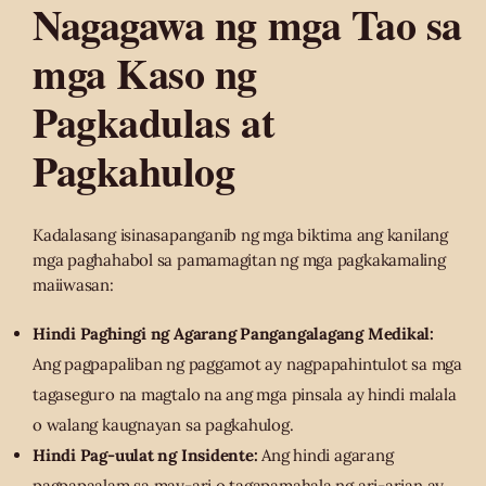
Nagagawa ng mga Tao sa
mga Kaso ng
Pagkadulas at
Pagkahulog
Kadalasang isinasapanganib ng mga biktima ang kanilang
mga paghahabol sa pamamagitan ng mga pagkakamaling
maiiwasan:
Hindi Paghingi ng Agarang Pangangalagang Medikal:
Ang pagpapaliban ng paggamot ay nagpapahintulot sa mga
tagaseguro na magtalo na ang mga pinsala ay hindi malala
o walang kaugnayan sa pagkahulog.
Hindi Pag-uulat ng Insidente:
Ang hindi agarang
pagpapaalam sa may-ari o tagapamahala ng ari-arian ay