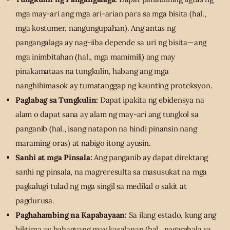
mga may-ari ang mga ari-arian para sa mga bisita (hal.,
mga kostumer, nangungupahan). Ang antas ng
pangangalaga ay nag-iiba depende sa uri ng bisita—ang
mga inimbitahan (hal., mga mamimili) ang may
pinakamataas na tungkulin, habang ang mga
nanghihimasok ay tumatanggap ng kaunting proteksyon.
Paglabag sa Tungkulin:
Dapat ipakita ng ebidensya na
alam o dapat sana ay alam ng may-ari ang tungkol sa
panganib (hal., isang natapon na hindi pinansin nang
maraming oras) at nabigo itong ayusin.
Sanhi at mga Pinsala:
Ang panganib ay dapat direktang
sanhi ng pinsala, na magreresulta sa masusukat na mga
pagkalugi tulad ng mga singil sa medikal o sakit at
pagdurusa.
Paghahambing na Kapabayaan:
Sa ilang estado, kung ang
biktima ay bahagyang may kasalanan (hal., nagambala sa