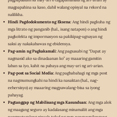
magpapahina sa kaso, dahil walang opisyal na rekord na
nalilikha.
Hindi Pagdodokumento ng Eksena:
Ang hindi pagkuha ng
mga litrato ng panganib (hal., isang natapon) o ang hindi
pagkolekta ng impormasyon sa pakikipag-ugnayan ng
saksi ay nakakabawas ng ebidensya.
Pag-amin ng Pagkakamali:
Ang pagsasabi ng “Dapat ay
nagmasid ako sa dinadaanan ko” ay maaaring gamitin
laban sa iyo, kahit na pabaya ang may-ari ng ari-arian.
Pag-post sa Social Media:
Ang pagbabahagi ng mga post
na nagmumungkahi na hindi ka nasaktan (hal., nag-
eehersisyo) ay maaaring magpawalang-bisa sa iyong
pahayag.
Pagtanggap ng Mabilisang mga Kasunduan:
Ang mga alok
ng maagang seguro ay kadalasang minamaliit ang mga
pangmatagalang pinsala tulad ng mga pangangailangang