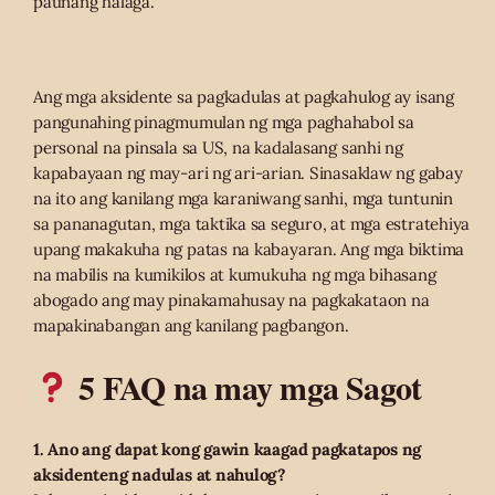
paunang halaga.
Ang mga aksidente sa pagkadulas at pagkahulog ay isang
pangunahing pinagmumulan ng mga paghahabol sa
personal na pinsala sa US, na kadalasang sanhi ng
kapabayaan ng may-ari ng ari-arian. Sinasaklaw ng gabay
na ito ang kanilang mga karaniwang sanhi, mga tuntunin
sa pananagutan, mga taktika sa seguro, at mga estratehiya
upang makakuha ng patas na kabayaran. Ang mga biktima
na mabilis na kumikilos at kumukuha ng mga bihasang
abogado ang may pinakamahusay na pagkakataon na
mapakinabangan ang kanilang pagbangon.
5 FAQ na may mga Sagot
1. Ano ang dapat kong gawin kaagad pagkatapos ng
aksidenteng nadulas at nahulog?