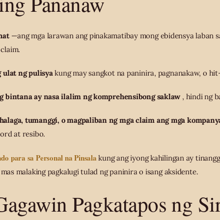
ing Pananaw
hat
—ang mga larawan ang pinakamatibay mong ebidensya laban s
claim.
 ulat ng pulisya
kung may sangkot na paninira, pagnanakaw, o hit
g bintana ay nasa ilalim ng komprehensibong saklaw
, hindi ng 
alaga, tumanggi, o magpaliban ng mga claim ang mga kompanya
ord at resibo.
do para sa Personal na Pinsala
kung ang iyong kahilingan ay tinangg
 mas malaking pagkalugi tulad ng paninira o isang aksidente.
Gagawin Pagkatapos ng Si