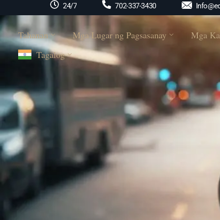
Info@ed
24/7
702-337-3430
Tahanan
Mga Lugar ng Pagsasanay
Mga Ka
Tagalog