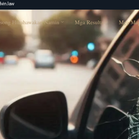
vin.law
song Hinahawakan Namin
Mga Resulta
Mga Ma