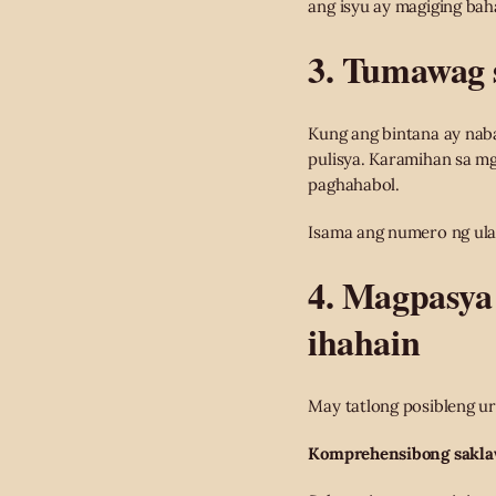
ang isyu ay magiging bah
3. Tumawag 
Kung ang bintana ay naba
pulisya. Karamihan sa m
paghahabol.
Isama ang numero ng ulat
4. Magpasya 
ihahain
May tatlong posibleng u
Komprehensibong sakl