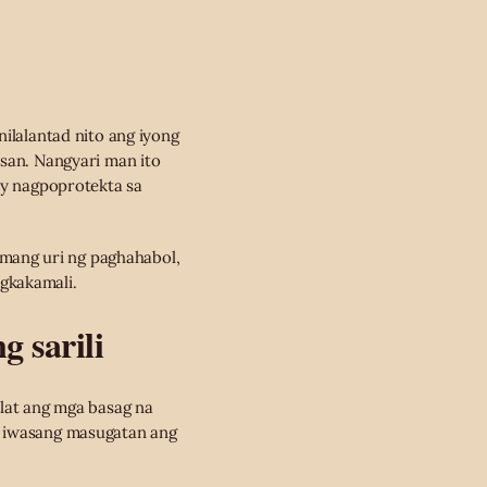
ilalantad nito ang iyong
asan. Nangyari man ito
 ay nagpoprotekta sa
mang uri ng paghahabol,
gkakamali.
g sarili
at ang mga basag na
t iwasang masugatan ang