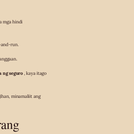
a mga hindi
-and-run.
banggaan.
 ng seguro
, kaya itago
ihan, minamaliit ang
rang