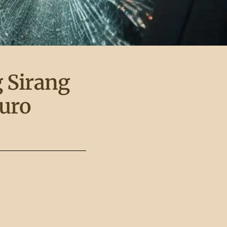
 Sirang
guro