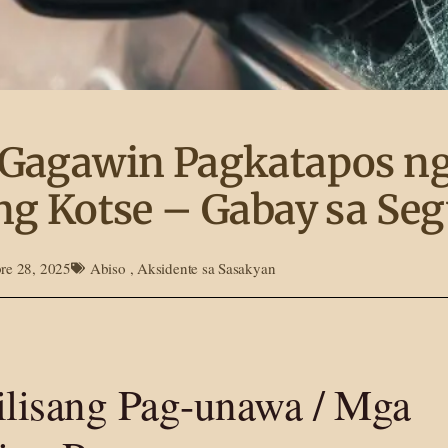
Gagawin Pagkatapos ng
ng Kotse – Gabay sa Se
e 28, 2025
Abiso
,
Aksidente sa Sasakyan
lisang Pag-unawa / Mga