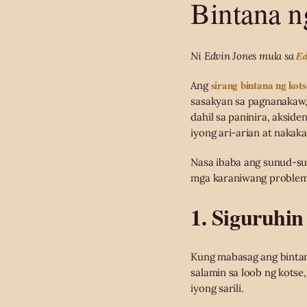
Bintana n
Ed
Ni Edvin Jones mula sa
sirang bintana ng kots
Ang
sasakyan sa pagnanakaw, 
dahil sa paninira, aksid
iyong ari-arian at nakak
Nasa ibaba ang sunud-su
mga karaniwang problem
1. Siguruhin
Kung mabasag ang binta
salamin sa loob ng kots
iyong sarili.