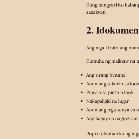
Kung nangyari ito habang
sasakyan.
2. Idokumen
Ang mga litrato ang num
Kumuha ng malinaw na m
Ang sirang bintana
Anumang salamin sa loob
Pinsala sa pinto o loob
Nakapaligid na lugar
Anumang mga senyales ng
Ang bagay na naging sanh
Poprotektahan ka ng mga