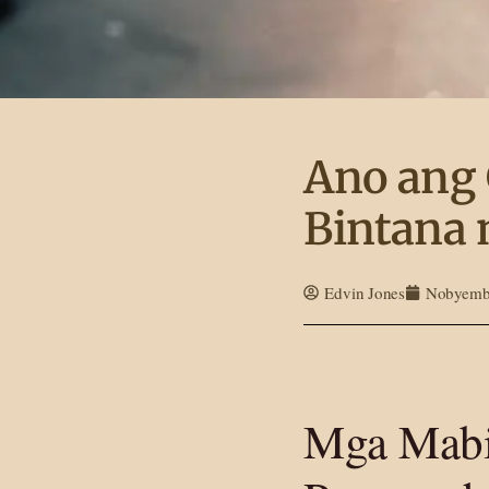
Ano ang 
Bintana 
Edvin Jones
Nobyembr
Mga Mabi