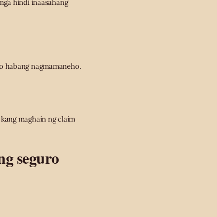
mga hindi inaasahang
iyo habang nagmamaneho.
 kang maghain ng claim
ng seguro