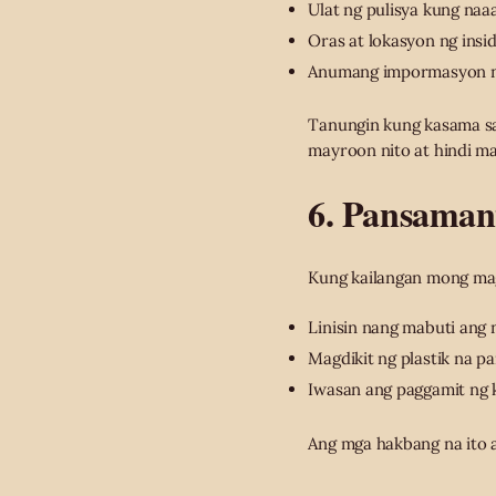
Ulat ng pulisya kung na
Oras at lokasyon ng insi
Anumang impormasyon n
Tanungin kung kasama sa 
mayroon nito at hindi ma
6. Pansaman
Kung kailangan mong m
Linisin nang mabuti ang 
Magdikit ng plastik na p
Iwasan ang paggamit ng 
Ang mga hakbang na ito a