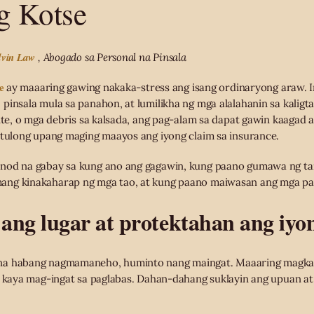
g Kotse
vin Law
, Abogado sa Personal na Pinsala
e
ay maaaring gawing nakaka-stress ang isang ordinaryong araw. In
pinsala mula sa panahon, at lumilikha ng mga alalahanin sa kaligt
ente, o mga debris sa kalsada, ang pag-alam sa dapat gawin kaagad
atulong upang maging maayos ang iyong claim sa insurance.
nod na gabay sa kung ano ang gagawin, kung paano gumawa ng ta
ang kinakaharap ng mga tao, at kung paano maiwasan ang mga pa
 ang lugar at protektahan ang iyon
na habang nagmamaneho, huminto nang maingat. Maaaring magkal
e, kaya mag-ingat sa paglabas. Dahan-dahang suklayin ang upuan a