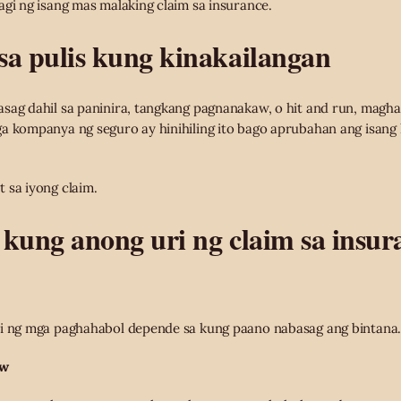
agi ng isang mas malaking claim sa insurance.
sa pulis kung kinakailangan
sag dahil sa paninira, tangkang pagnanakaw, o hit and run, maghai
ga kompanya ng seguro ay hinihiling ito bago aprubahan ang isan
 sa iyong claim.
kung anong uri ng claim sa insur
ri ng mga paghahabol depende sa kung paano nabasag ang bintana
aw