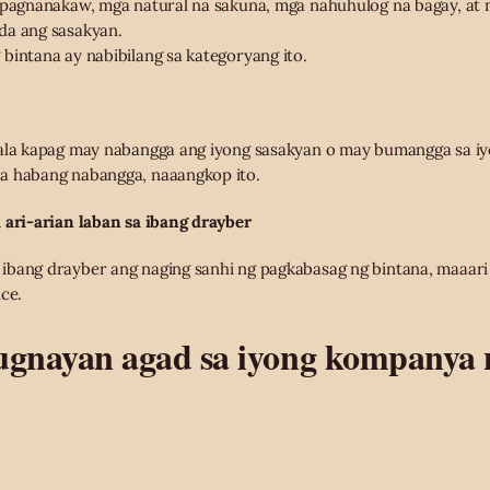
, pagnanakaw, mga natural na sakuna, mga nahuhulog na bagay, at 
da ang sasakyan.
bintana ay nabibilang sa kategoryang ito.
sala kapag may nabangga ang iyong sasakyan o may bumangga sa 
a habang nabangga, naaangkop ito.
 ari-arian laban sa ibang drayber
ibang drayber ang naging sanhi ng pagkabasag ng bintana, maaari
ce.
ugnayan agad sa iyong kompanya 