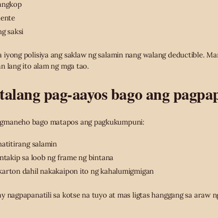
aangkop
dente
g saksi
iyong polisiya ang saklaw ng salamin nang walang deductible. Ma
n lang ito alam ng mga tao.
talang pag-aayos bago ang pagpap
agmaneho bago matapos ang pagkukumpuni:
natitirang salamin
antakip sa loob ng frame ng bintana
karton dahil nakakaipon ito ng kahalumigmigan
y nagpapanatili sa kotse na tuyo at mas ligtas hanggang sa araw