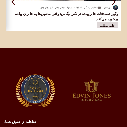
ادوین جونز
تصادف رانندگی
،
اشتباهات
،
مسئولیت مدنی محل
،
آسیب‌های جدی
وکیل تصادفات عابر پیاده در لاس وگاس: وقتی ماشین‌ها به عابران پیاده
وک
برخورد می‌کنند
در 
ادامه مطلب
ا
حفاظت از حقوق شما.