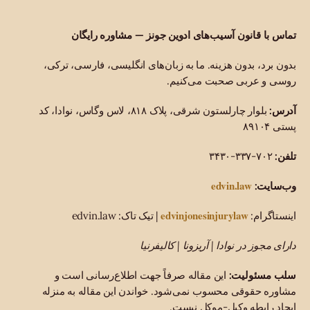
تماس با قانون آسیب‌های ادوین جونز — مشاوره رایگان
بدون برد، بدون هزینه. ما به زبان‌های انگلیسی، فارسی، ترکی،
روسی و عربی صحبت می‌کنیم.
آدرس:
بلوار چارلستون شرقی، پلاک ۸۱۸، لاس وگاس، نوادا، کد
پستی ۸۹۱۰۴
تلفن:
۷۰۲-۳۳۷-۳۴۳۰
edvin.law
وب‌سایت:
edvinjonesinjurylaw
اینستاگرام:
| تیک تاک: edvin.law
دارای مجوز در نوادا | آریزونا | کالیفرنیا
سلب مسئولیت:
این مقاله صرفاً جهت اطلاع‌رسانی است و
مشاوره حقوقی محسوب نمی‌شود. خواندن این مقاله به منزله
ایجاد رابطه وکیل-موکل نیست.