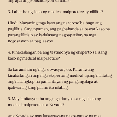
ang agarang konsultasyon sa batas.
3. Lahat ba ng kaso ng medical malpractice ay nililitis?
Hindi. Maraming mga kaso ang nareresolba bago ang
paglilitis. Gayunpaman, ang paghahanda sa bawat kaso na
parang lilitisin ay kadalasang nagpapatibay sa mga
negosasyon sa pag-aayos.
4. Kinakailangan ba ang testimonya ng eksperto sa isang
kaso ng medical malpractice?
Sa karamihan ng mga sitwasyon, oo. Karaniwang
kinakailangan ang mga ekspertong medikal upang maitatag
ang naaangkop na pamantayan ng pangangalaga at
ipaliwanag kung paano ito nilabag.
5. May limitasyon ba ang mga danyos sa mga kaso ng
medical malpractice sa Nevada?
Ang Nevada ay may kasaysayang nagpapataw ng mga