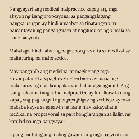
Nangyayari ang medical malpractice kapag ang mga
aksyon ng isang propesyonal sa pangangalagang
pangkalusugan ay hindi umaabot sa tinatanggap na
pamantayan ng pangangalaga at nagdudulot ng pinsala sa
isang pasyente.
Mahalaga, hindi lahat ng negatibong resulta sa medikal ay
maituturing na malpractice.
May panganib ang medisina, at maging ang mga
karampatang tagapagbigay ng serbisyo ay maaaring
makaranas ng mga komplikasyon habang ginagamot. Ang
isang reklamo tungkol sa malpractice ay lumilitaw lamang
kapag ang pag-uugali ng tagapagbigay ng serbisyo ay mas
mababa kaysa sa gagawin ng isang may kakayahang
medikal na propesyonal sa parehong larangan sa ilalim ng
katulad na mga pangyayari.
Upang maitatag ang maling gawain, ang mga pasyente ay