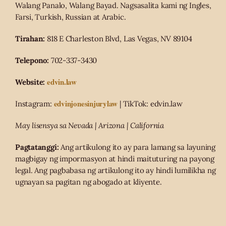
Walang Panalo, Walang Bayad. Nagsasalita kami ng Ingles,
Farsi, Turkish, Russian at Arabic.
Tirahan:
818 E Charleston Blvd, Las Vegas, NV 89104
Telepono:
702-337-3430
edvin.law
Website:
edvinjonesinjurylaw
Instagram:
| TikTok: edvin.law
May lisensya sa Nevada | Arizona | California
Pagtatanggi:
Ang artikulong ito ay para lamang sa layuning
magbigay ng impormasyon at hindi maituturing na payong
legal. Ang pagbabasa ng artikulong ito ay hindi lumilikha ng
ugnayan sa pagitan ng abogado at kliyente.