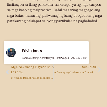
limitasyon sa ilang partikular na kategorya ng mga danyos
sa mga kaso ng malpractice. Dahil maaaring magbago ang
mga batas, maaaring ipaliwanag ng isang abogado ang mga
patakarang nalalapat sa iyong partikular na paghahabol.
Edvin Jones
Para sa Libreng Konsultasyon Tumawag sa - 702-337-3430
Mga Nakaraang Bayarin sa Abogado
SUSUNOD
PARA SA
na Batas ng mga Limitasyon sa Personal na Pinsala sa Nevada: Ang Dapat Malaman ng Bawat Biktima ng Aksidente
Personal na Pinsala: Nasagot na ang Iyong mga Tanong tungkol sa mga bayarin sa contingency