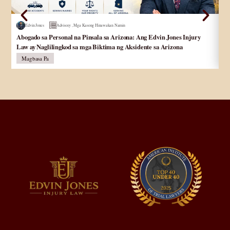
Edvin Jones
Advisory
,
Mga Kasong Hinawakan Namin
Abogado sa Personal na Pinsala sa Arizona: Ang Edvin Jones Injury
Ab
Law ay Naglilingkod sa mga Biktima ng Aksidente sa Arizona
pa
Magbasa Pa