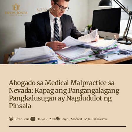
702-337-3430
Abogado sa Medical Malpractice sa
Nevada: Kapag ang Pangangalagang
Pangkalusugan ay Nagdudulot ng
Pinsala
Edvin Jones
Hulyo 9, 2026
Payo
,
Medikal
,
Mga Pagkakamali