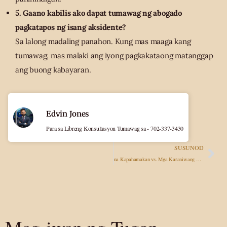
5. Gaano kabilis ako dapat tumawag ng abogado
pagkatapos ng isang aksidente?
Sa lalong madaling panahon. Kung mas maaga kang
tumawag, mas malaki ang iyong pagkakataong matanggap
ang buong kabayaran.
Edvin Jones
Para sa Libreng Konsultasyon Tumawag sa - 702-337-3430
SUSUNOD
na Kapahamakan vs. Mga Karaniwang Pinsala: Bakit Mas Mahalaga ang Legal na Representasyon Kaysa Kailanman