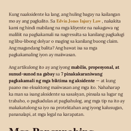
Kung naaksidente ka lang, ang huling bagay na kailangan
Edvin Jones Injury Law
mo ay ang pagkalito. Sa
, nakakita
kami ng hindi mabilang na mga kliyente na nakagawa ng
maliliit na pagkakamali na nagresulta sa kanilang pagkalugi
ng libu-libong dolyar o maging sa kanilang buong claim.
Ang magandang balita? Ang bawat isa sa mga
pagkakamaling iyon ay maiiwasan.
Ang artikulong ito ay ang iyong
mabilis, propesyonal, at
sunud-sunod na gabay
sa
7 pinakakaraniwang
pagkakamali ng mga biktima ng aksidente
— at kung
paano mo eksaktong maiiwasan ang mga ito. Nahaharap
ka man sa isang aksidente sa sasakyan, pinsala sa lugar ng
trabaho, o pagkadulas at pagkahulog, ang mga tip na ito ay
makakatulong sa iyo na protektahan ang iyong kalusugan,
pananalapi, at mga legal na karapatan.