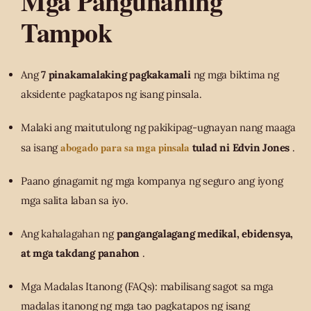
Mga Pangunahing
Tampok
Ang
7 pinakamalaking pagkakamali
ng mga biktima ng
aksidente pagkatapos ng isang pinsala.
Malaki ang maitutulong ng pakikipag-ugnayan nang maaga
abogado para sa mga pinsala
sa isang
tulad ni Edvin Jones
.
Paano ginagamit ng mga kompanya ng seguro ang iyong
mga salita laban sa iyo.
Ang kahalagahan ng
pangangalagang medikal, ebidensya,
at mga takdang panahon
.
Mga Madalas Itanong (FAQs): mabilisang sagot sa mga
madalas itanong ng mga tao pagkatapos ng isang