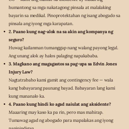
humantong sa mga nakatagong pinsala at malalaking
bayarin sa medikal. Pinoprotektahan ng isang abogado sa
pinsala ang iyong mga karapatan.
2. Paano kung nag-alok na sa akin ang kompanya ng
seguro?
Huwag kailanman tumanggap nang walang payong legal.
Ang unang alok ay halos palaging napakababa.
3. Magkano ang magagastos sa pag-upa sa Edvin Jones
Injury Law?
Nagtatrabaho kami gamit ang contingency fee — wala
kang babayarang paunang bayad. Babayaran lang kami
kung mananalo ka.
4. Paano kung hindi ko agad naiulat ang aksidente?
Maaaring may kaso ka pa rin, pero mas mahirap.
Tumawag agad ng abogado para mapalakas ang iyong
paninindigan.