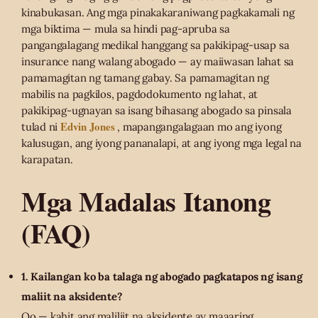
kinabukasan. Ang mga pinakakaraniwang pagkakamali ng
mga biktima — mula sa hindi pag-apruba sa
pangangalagang medikal hanggang sa pakikipag-usap sa
insurance nang walang abogado — ay maiiwasan lahat sa
pamamagitan ng tamang gabay. Sa pamamagitan ng
mabilis na pagkilos, pagdodokumento ng lahat, at
pakikipag-ugnayan sa isang bihasang abogado sa pinsala
Edvin Jones
tulad ni
, mapangangalagaan mo ang iyong
kalusugan, ang iyong pananalapi, at ang iyong mga legal na
karapatan.
Mga Madalas Itanong
(FAQ)
1. Kailangan ko ba talaga ng abogado pagkatapos ng isang
maliit na aksidente?
Oo — kahit ang maliliit na aksidente ay maaaring