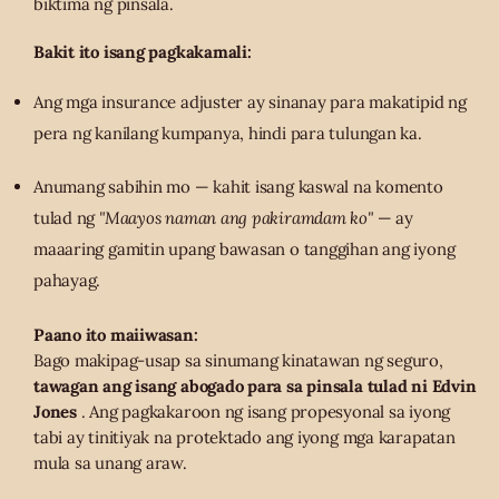
biktima ng pinsala.
Bakit ito isang pagkakamali:
Ang mga insurance adjuster ay sinanay para makatipid ng
pera ng kanilang kumpanya, hindi para tulungan ka.
Anumang sabihin mo — kahit isang kaswal na komento
tulad ng
"Maayos naman ang pakiramdam ko"
— ay
maaaring gamitin upang bawasan o tanggihan ang iyong
pahayag.
Paano ito maiiwasan:
Bago makipag-usap sa sinumang kinatawan ng seguro,
tawagan ang isang abogado para sa pinsala tulad ni Edvin
Jones
. Ang pagkakaroon ng isang propesyonal sa iyong
tabi ay tinitiyak na protektado ang iyong mga karapatan
mula sa unang araw.