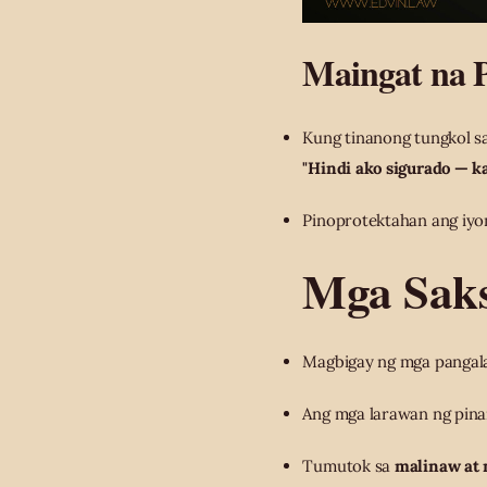
Maingat na 
Kung tinanong tungkol s
"Hindi ako sigurado — k
Pinoprotektahan ang iyon
Mga Saks
Magbigay ng mga pangala
Ang mga larawan ng pina
Tumutok sa
malinaw at