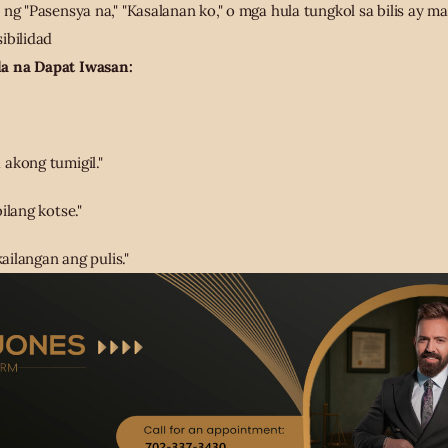
ng "Pasensya na," "Kasalanan ko," o mga hula tungkol sa bilis ay m
ibilidad
a na Dapat Iwasan:
akong tumigil."
ilang kotse."
kailangan ang pulis."