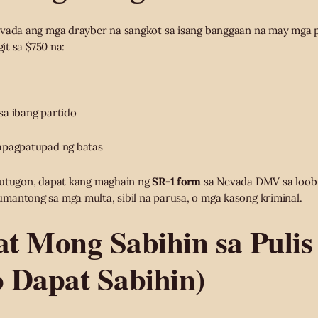
evada ang mga drayber na sangkot sa isang banggaan na may mga p
git sa $750 na:
sa ibang partido
apagpatupad ng batas
tutugon, dapat kang maghain ng
SR-1 form
sa Nevada DMV sa loob 
mantong sa mga multa, sibil na parusa, o mga kasong kriminal.
t Mong Sabihin sa Pulis
 Dapat Sabihin)