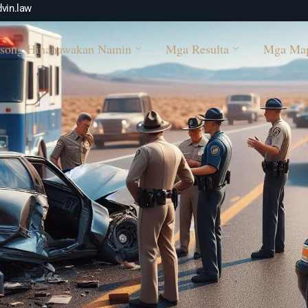
vin.law
song Hinahawakan Namin
Mga Resulta
Mga Ma