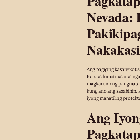
Pagkatap
Nevada: 
Pakikipa
Nakakasi
Ang pagiging kasangkot sa
Kapag dumating ang mga p
magkaroon ng pangmataga
kung ano ang sasabihin,
iyong manatiling protekt
Ang Iyon
Pagkatap