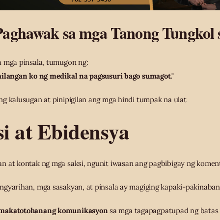
Paghawak sa mga Tanong Tungkol s
a mga pinsala, tumugon ng:
ailangan ko ng medikal na pagsusuri bago sumagot."
g kalusugan at pinipigilan ang mga hindi tumpak na ulat
i at Ebidensya
n at kontak ng mga saksi, ngunit iwasan ang pagbibigay ng komen
ngyarihan, mga sasakyan, at pinsala ay magiging kapaki-pakinaban
 makatotohanang komunikasyon
sa mga tagapagpatupad ng batas