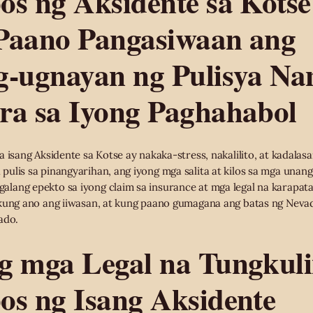
os ng Aksidente sa Kotse
Paano Pangasiwaan ang
g-ugnayan ng Pulisya Na
ra sa Iyong Paghahabol
 isang Aksidente sa Kotse ay nakaka-stress, nakalilito, at kadalasa
ulis sa pinangyarihan, ang iyong mga salita at kilos sa mga unan
lang epekto sa iyong claim sa insurance at mga legal na karapat
 kung ano ang iiwasan, at kung paano gumagana ang batas ng Neva
ado.
g mga Legal na Tungkul
os ng Isang Aksidente