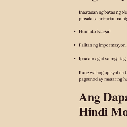
Inaatasan ng batas ng N
pinsala sa ari-arian na hi
Huminto kaagad
Palitan ng impormasyon 
Ipaalam agad sa mga tag
Kung walang opisyal na 
pagsunod ay maaaring hu
Ang Dapa
Hindi Mo