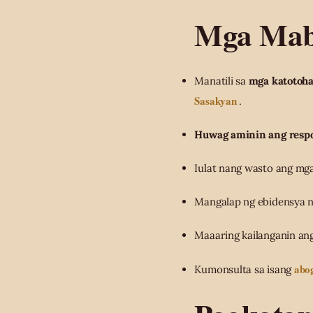
Mga Mabi
Manatili sa
mga katotoh
Sasakyan
.
Huwag aminin ang respo
Iulat nang wasto ang mg
Mangalap ng ebidensya n
Maaaring kailanganin ang
abog
Kumonsulta sa isang