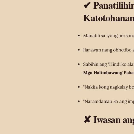
✔ Panatilihi
Katotohanan
Manatili sa iyong perso
Ilarawan nang obhetibo 
Sabihin ang "Hindi ko al
Mga Halimbawang Paha
"Nakita kong nagkulay be
"Naramdaman ko ang impa
✘ Iwasan an