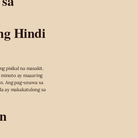
 sa
ng Hindi
ng pisikal na masakit.
g minuto ay maaaring
an. Ang pag-unawa sa
da ay makakatulong sa
in