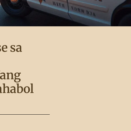
e sa
Nang
ahabol