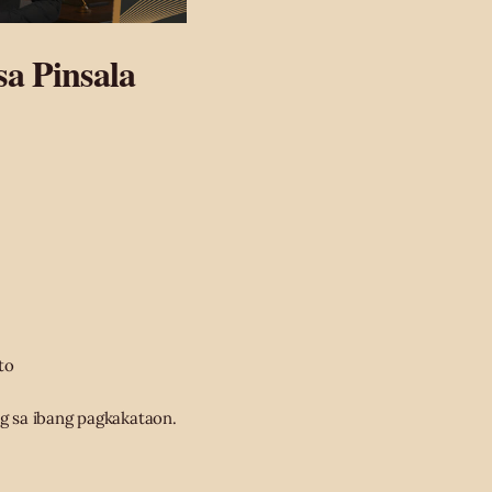
a Pinsala
to
g sa ibang pagkakataon.