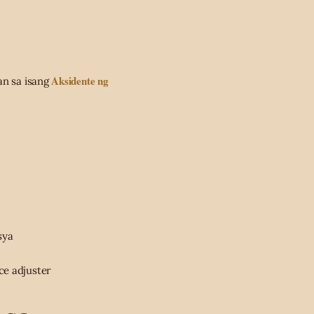
Aksidente ng
an sa isang
sya
e adjuster