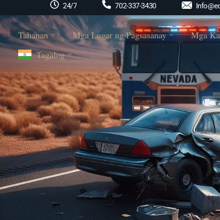
Info@ed
24/7
702-337-3430
Tahanan
Mga Lugar ng Pagsasanay
Mga Ka
Tagalog