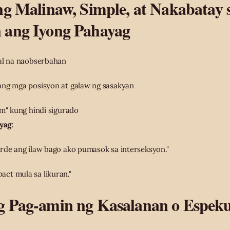
ng Malinaw, Simple, at Nakabatay 
 ang Iyong Pahayag
nal na naobserbahan
ang mga posisyon at galaw ng sasakyan
am" kung hindi sigurado
yag:
rde ang ilaw bago ako pumasok sa interseksyon."
ct mula sa likuran."
g Pag-amin ng Kasalanan o Espeku