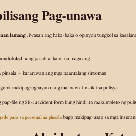
lisang Pag-unawa
anan lamang
, iwasan ang haka-haka o opinyon tungkol sa kasalan
nsibilidad
nang pasalita, kahit na magalang
a pinsala — karaniwan ang mga naantalang sintomas
gunit makipag-ugnayan nang malinaw at maikli sa pulisya
 pag-file ng SR-1 accident form kung hindi ito makumpleto ng puli
ado para sa personal na pinsala
bago makipag-usap sa mga insuranc