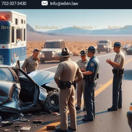
Info@edvin.law
702-337-3430
 llevamos
Resultados
Recursos
Acerca de