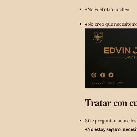
«No vi el otro coche».
«No creo que necesitemos
Tratar con cu
Si le preguntan sobre le
«No estoy seguro, neces