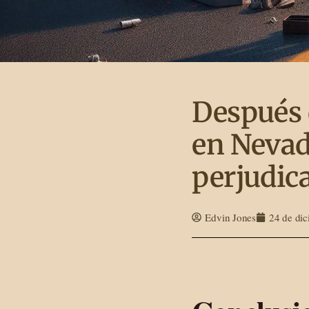
Después 
en Nevada
perjudic
Edvin Jones
24 de di