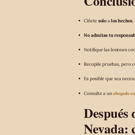
Conclusi
Cíñete
solo
a
los hechos
,
No admitas tu responsab
Notifique las lesiones co
Recopile pruebas, pero c
Es posible que sea necesa
abogado esp
Consulte a un
Después d
Nevada: c