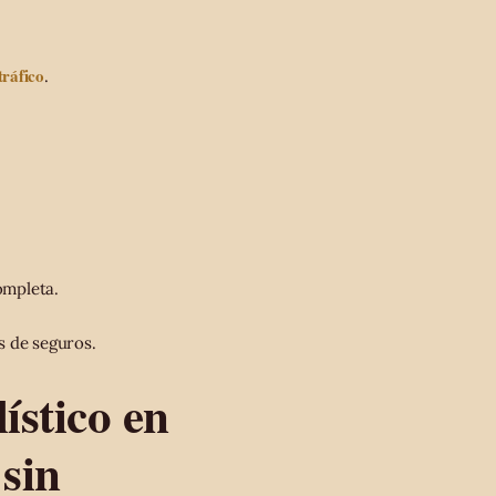
tráfico
.
ompleta.
s de seguros.
ístico en
 sin