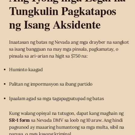
Tungkulin Pagkatapos
ng Isang Aksidente
Inaatasan ng batas ng Nevada ang mga drayber na sangkot
sa isang banggaan na may mga pinsala, pagkamatay, o
pinsala sa ari-arian na higit sa $750 na:
Huminto kaagad
Palitan ng impormasyon sa ibang partido
Ipaalam agad sa mga tagapagpatupad ng batas
Kung walang opisyal na tutugon, dapat kang maghain ng
SR-1 form
sa Nevada DMV sa loob ng 10 araw. Ang hindi
pagsunod ay maaaring humantong sa mga multa, sibil na
parusa, o mga kasong kriminal.