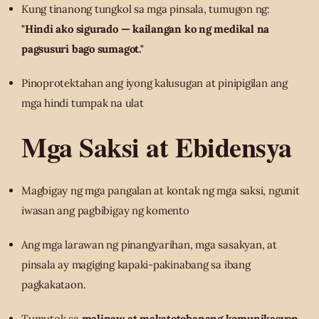
Kung tinanong tungkol sa mga pinsala, tumugon ng:
"Hindi ako sigurado — kailangan ko ng medikal na
pagsusuri bago sumagot."
Pinoprotektahan ang iyong kalusugan at pinipigilan ang
mga hindi tumpak na ulat
Mga Saksi at Ebidensya
Magbigay ng mga pangalan at kontak ng mga saksi, ngunit
iwasan ang pagbibigay ng komento
Ang mga larawan ng pinangyarihan, mga sasakyan, at
pinsala ay magiging kapaki-pakinabang sa ibang
pagkakataon.
Tumutok sa
malinaw at makatotohanang komunikasyon