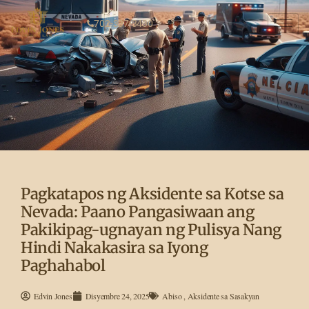
702-337-3430
Pagkatapos ng Aksidente sa Kotse sa
Nevada: Paano Pangasiwaan ang
Pakikipag-ugnayan ng Pulisya Nang
Hindi Nakakasira sa Iyong
Paghahabol
Edvin Jones
Disyembre 24, 2025
Abiso
,
Aksidente sa Sasakyan