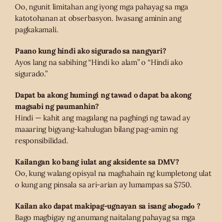
Oo, ngunit limitahan ang iyong mga pahayag sa mga
katotohanan at obserbasyon. Iwasang aminin ang
pagkakamali.
Paano kung hindi ako sigurado sa nangyari?
Ayos lang na sabihing “Hindi ko alam” o “Hindi ako
sigurado.”
Dapat ba akong humingi ng tawad o dapat ba akong
magsabi ng paumanhin?
Hindi — kahit ang magalang na paghingi ng tawad ay
maaaring bigyang-kahulugan bilang pag-amin ng
responsibilidad.
Kailangan ko bang iulat ang aksidente sa DMV?
Oo, kung walang opisyal na maghahain ng kumpletong ulat
o kung ang pinsala sa ari-arian ay lumampas sa $750.
abogado
Kailan ako dapat makipag-ugnayan sa isang
?
Bago magbigay ng anumang naitalang pahayag sa mga