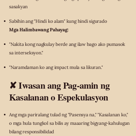
sasakyan
Sabihin ang "Hindi ko alam" kung hindi sigurado
Mga Halimbawang Pahayag:
"Nakita kong nagkulay berde ang ilaw bago ako pumasok
sa interseksyon."
"Naramdaman ko ang impact mula sa likuran."
✘ Iwasan ang Pag-amin ng
Kasalanan o Espekulasyon
Ang mga pariralang tulad ng "Pasensya na," "Kasalanan ko,"
o mga hula tungkol sa bilis ay maaaring bigyang-kahulugan
bilang responsibilidad