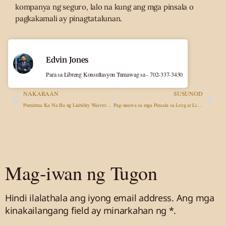
kompanya ng seguro, lalo na kung ang mga pinsala o
pagkakamali ay pinagtatalunan.
Edvin Jones
Para sa Libreng Konsultasyon Tumawag sa - 702-337-3430
NAKARAAN
SUSUNOD
Pumirma Ka Na Ba ng Liability Waiver? Ano Pa Rin ang Maaari Mo (at Hindi Kayang) Idemanda?
Pag-unawa sa mga Pinsala sa Leeg at Likod Pagkatapos ng Aksidente sa Kotse: Ang Iyong Mga Legal na Karapatan
Mag-iwan ng Tugon
Hindi ilalathala ang iyong email address.
Ang mga
kinakailangang field ay minarkahan
ng *.