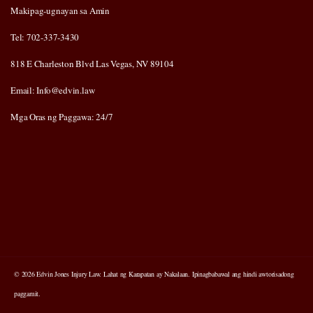
Makipag-ugnayan sa Amin
Tel: 702-337-3430
818 E Charleston Blvd Las Vegas, NV 89104
Email: Info@edvin.law
Mga Oras ng Paggawa: 24/7
© 2026 Edvin Jones Injury Law. Lahat ng Karapatan ay Nakalaan. Ipinagbabawal ang hindi awtorisadong
paggamit.