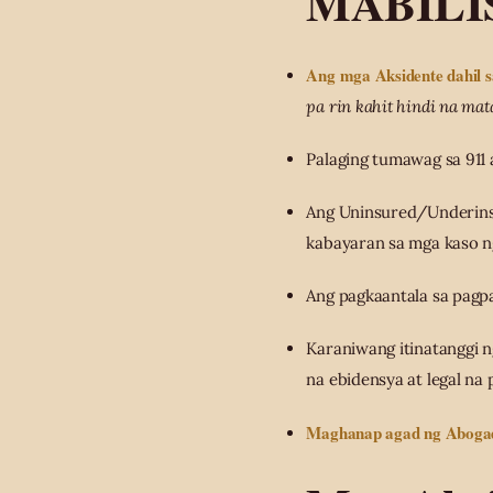
MABILI
Ang mga Aksidente dahil s
pa rin kahit hindi na ma
Palaging tumawag sa 911 
Ang Uninsured/Underins
kabayaran sa mga kaso ng
Ang pagkaantala sa pagp
Karaniwang itinatanggi 
na ebidensya at legal na 
Maghanap agad ng Abogado