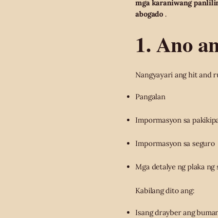
mga karaniwang panlili
abogado
.
1. Ano a
Nangyayari ang hit and r
Pangalan
Impormasyon sa pakikip
Impormasyon sa seguro
Mga detalye ng plaka ng
Kabilang dito ang:
Isang drayber ang bumang