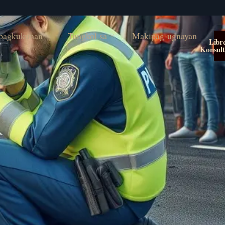
pagkukunan
Tungkol sa
Makipag-ugnayan
Libr
Konsul