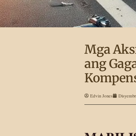
Mga Aksi
ang Gag
Kompen
Edvin Jones
Disyembr