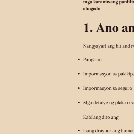
mga karaniwang panlili
abogado
.
1. Ano a
Nangyayari ang hit and r
Pangalan
Impormasyon sa pakikip
Impormasyon sa seguro
Mga detalye ng plaka o 
Kabilang dito ang:
Isang drayber ang bumang