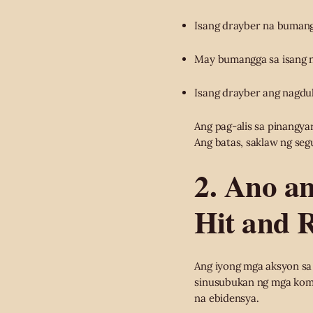
Isang drayber na bumangg
May bumangga sa isang n
Isang drayber ang nagdu
Ang pag-alis sa pinangya
Ang batas, saklaw ng seg
2. Ano a
Hit and 
Ang iyong mga aksyon sa
sinusubukan ng mga komp
na ebidensya.