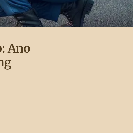
o: Ano
ng