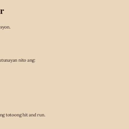
ar
isyon.
utunayan nito ang:
ng totoong hit and run.