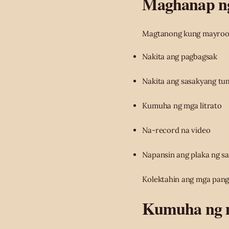
Maghanap ng
Magtanong kung mayroo
Nakita ang pagbagsak
Nakita ang sasakyang tu
Kumuha ng mga litrato
Na-record na video
Napansin ang plaka ng s
Kolektahin ang mga pang
Kumuha ng mg