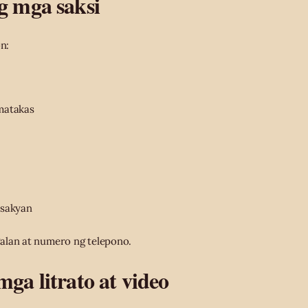
 mga saksi
n:
matakas
asakyan
alan at numero ng telepono.
a litrato at video