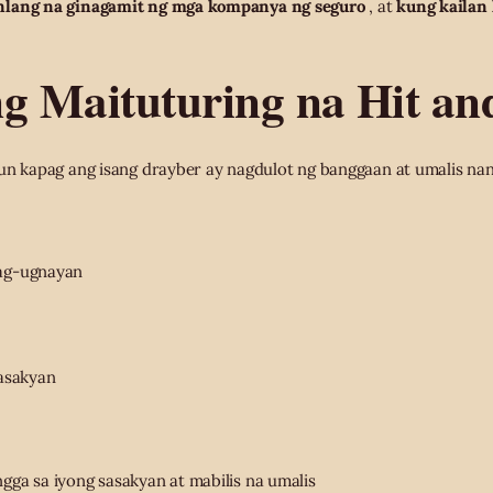
nlang na ginagamit ng mga kompanya ng seguro
, at
kung kailan
ng Maituturing na Hit a
un kapag ang isang drayber ay nagdulot ng banggaan at umalis nan
ag-ugnayan
sasakyan
ga sa iyong sasakyan at mabilis na umalis