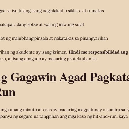
a sa iyo bilang isang naglalakad o siklista at tumakas
akaparadang kotse at walang iniwang sulat
lot ng malubhang pinsala at nakatakas sa pinangyarihan
rihan ng aksidente ay isang krimen.
Hindi mo responsibilidad ang
uro, at isang abogado ay maaaring protektahan ka.
ng Gagawin Agad Pagkat
Run
 mga unang minuto at oras ay maaaring magpatunay o sumira sa i
anya ng seguro na tanggihan ang mga kaso ng hit-and-run, kaya