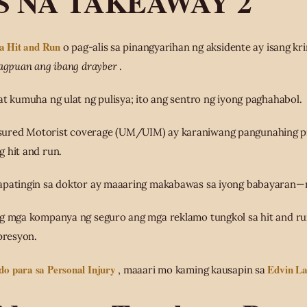
S NA TAKEAWAY 2
a Hit and Run
o pag-alis sa pinangyarihan ng aksidente ay isang k
tagpuan ang ibang drayber
.
at kumuha ng ulat ng pulisya; ito ang sentro ng iyong paghahabol.
ured Motorist coverage (UM/UIM) ay karaniwang pangunahing 
 hit and run.
apatingin sa doktor ay maaaring makabawas sa iyong babayaran—
ng mga kompanya ng seguro ang mga reklamo tungkol sa hit and r
presyon.
 para sa Personal Injury
Edvin L
, maaari mo kaming kausapin sa