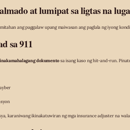
almado at lumipat sa ligtas na lug
limitahan ang paggalaw upang maiwasan ang paglala ng iyong kond
d sa 911
pinakamahalagang dokumento
sa isang kaso ng hit-and-run. Pinat
rayber
asyon
sya, karaniwang ikinakatuwiran ng mga insurance adjuster na wala