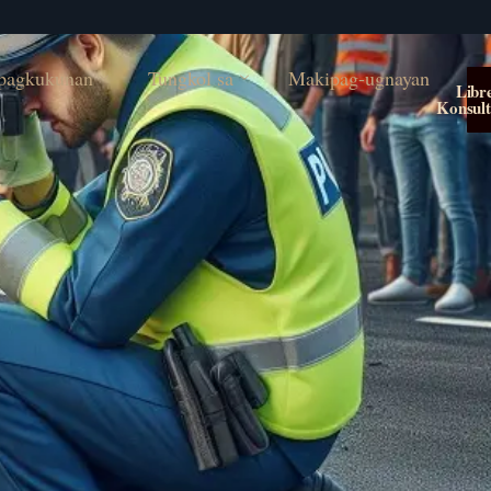
pagkukunan
Tungkol sa
Makipag-ugnayan
Libr
Konsul