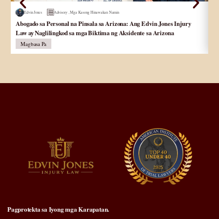
Edvin Jones
Advisory
,
Mga Kasong Hinawakan Namin
Abogado sa Personal na Pinsala sa Arizona: Ang Edvin Jones Injury
Ab
Law ay Naglilingkod sa mga Biktima ng Aksidente sa Arizona
pa
Magbasa Pa
Pagprotekta sa Iyong mga Karapatan.