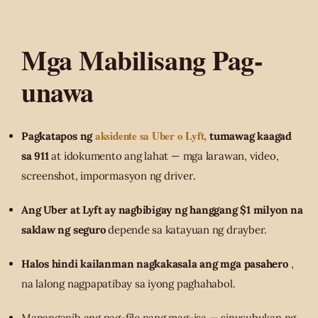
Mga Mabilisang Pag-
unawa
aksidente sa Uber o Lyft,
Pagkatapos ng
tumawag kaagad
sa 911
at idokumento ang lahat — mga larawan, video,
screenshot, impormasyon ng driver.
Ang Uber at Lyft ay nagbibigay ng hanggang $1 milyon na
saklaw ng seguro
depende sa katayuan ng drayber.
Halos hindi kailanman nagkakasala ang mga pasahero
,
na lalong nagpapatibay sa iyong paghahabol.
Mapanganib ang pag-file nang mag-isa — sinusubukan ng