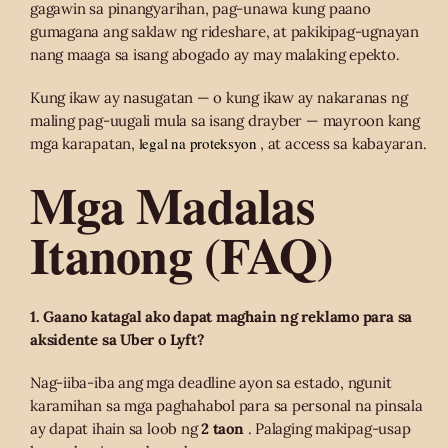
gagawin sa pinangyarihan, pag-unawa kung paano
gumagana ang saklaw ng rideshare, at pakikipag-ugnayan
nang maaga sa isang abogado ay may malaking epekto.
Kung ikaw ay nasugatan — o kung ikaw ay nakaranas ng
maling pag-uugali mula sa isang drayber — mayroon kang
legal na proteksyon
mga karapatan,
, at access sa kabayaran.
Mga Madalas
Itanong (FAQ)
1. Gaano katagal ako dapat maghain ng reklamo para sa
aksidente sa Uber o Lyft?
Nag-iiba-iba ang mga deadline ayon sa estado, ngunit
karamihan sa mga paghahabol para sa personal na pinsala
ay dapat ihain sa loob ng
2 taon
. Palaging makipag-usap