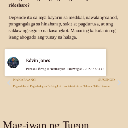
rideshare?
Depende ito sa mga bayarin sa medikal, nawalang sahod,
pangangalaga sa hinaharap, sakit at pagdurusa, at ang
saklaw ng seguro na kasangkot. Maaaring kalkulahin ng
isang abogado ang tunay na halaga.
Edvin Jones
Para sa Libreng Konsultasyon Tumawag sa - 702-337-3430
NAKARAANG
SUSUNOD
Pagkadulas at Pagkahulog sa Parking Lot
na Aksidente sa Talon at Takbo: Ano ang Gagawin, Paano Makakuha ng Kompensasyon
Mag-iwan ng Tugon