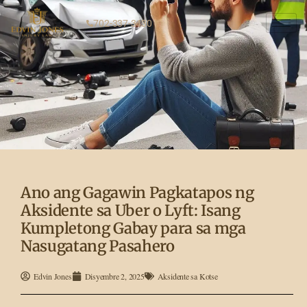
702-337-3430
Ano ang Gagawin Pagkatapos ng
Aksidente sa Uber o Lyft: Isang
Kumpletong Gabay para sa mga
Nasugatang Pasahero
Edvin Jones
Disyembre 2, 2025
Aksidente sa Kotse