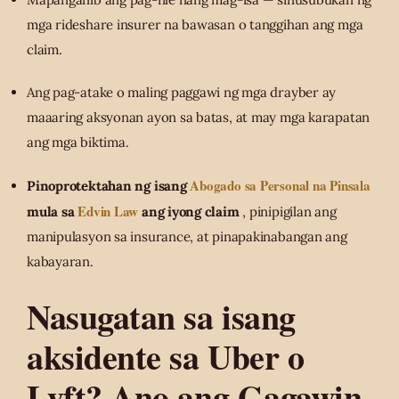
mga rideshare insurer na bawasan o tanggihan ang mga
claim.
Ang pag-atake o maling paggawi ng mga drayber ay
maaaring aksyonan ayon sa batas, at may mga karapatan
ang mga biktima.
Abogado sa Personal na Pinsala
Pinoprotektahan ng isang
Edvin Law
mula sa
ang iyong claim
, pinipigilan ang
manipulasyon sa insurance, at pinapakinabangan ang
kabayaran.
Nasugatan sa isang
aksidente sa Uber o
Lyft? Ano ang Gagawin,