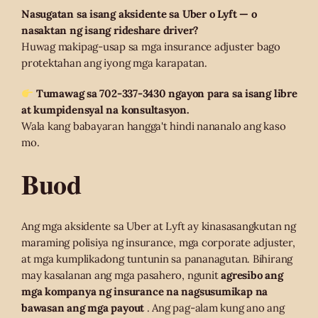
Nasugatan sa isang aksidente sa Uber o Lyft — o
nasaktan ng isang rideshare driver?
Huwag makipag-usap sa mga insurance adjuster bago
protektahan ang iyong mga karapatan.
Tumawag sa 702-337-3430 ngayon para sa isang libre
at kumpidensyal na konsultasyon.
Wala kang babayaran hangga't hindi nananalo ang kaso
mo.
Buod
Ang mga aksidente sa Uber at Lyft ay kinasasangkutan ng
maraming polisiya ng insurance, mga corporate adjuster,
at mga kumplikadong tuntunin sa pananagutan. Bihirang
may kasalanan ang mga pasahero, ngunit
agresibo ang
mga kompanya ng insurance na nagsusumikap na
bawasan ang mga payout
. Ang pag-alam kung ano ang