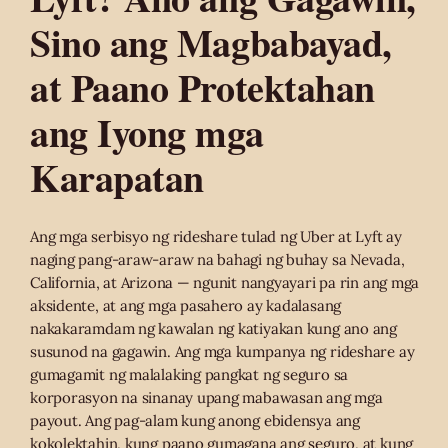
Sino ang Magbabayad,
at Paano Protektahan
ang Iyong mga
Karapatan
Ang mga serbisyo ng rideshare tulad ng Uber at Lyft ay
naging pang-araw-araw na bahagi ng buhay sa Nevada,
California, at Arizona — ngunit nangyayari pa rin ang mga
aksidente, at ang mga pasahero ay kadalasang
nakakaramdam ng kawalan ng katiyakan kung ano ang
susunod na gagawin. Ang mga kumpanya ng rideshare ay
gumagamit ng malalaking pangkat ng seguro sa
korporasyon na sinanay upang mabawasan ang mga
payout. Ang pag-alam kung anong ebidensya ang
kokolektahin, kung paano gumagana ang seguro, at kung