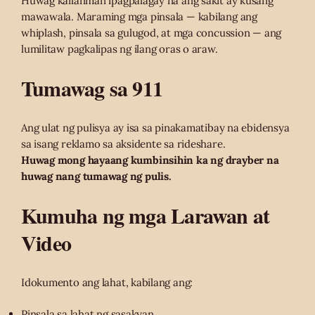
Huwag kailanman ipagpalagay na ang sakit ay kusang
mawawala. Maraming mga pinsala — kabilang ang
whiplash, pinsala sa gulugod, at mga concussion — ang
lumilitaw pagkalipas ng ilang oras o araw.
Tumawag sa 911
Ang ulat ng pulisya ay isa sa pinakamatibay na ebidensya
sa isang reklamo sa aksidente sa rideshare.
Huwag mong hayaang kumbinsihin ka ng drayber na
huwag nang tumawag ng pulis.
Kumuha ng mga Larawan at
Video
Idokumento ang lahat, kabilang ang:
Pinsala sa lahat ng sasakyan