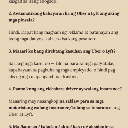
kaagad sa isang abogado.
2. Awtomatikong babayaran ba ng Uber o Lyft ang aking
mga pinsala?
Hindi. Dapat kang maghain ng reklamo at patunayan ang
iyong mga danyos, kahit na isa kang pasahero.
3. Maaari ko bang direktang kasuhan ang Uber o Lyft?
Sa ilang mga kaso, oo — lalo na para sa mga pag-atake,
kapabayaan sa pagkuha ng mga empleyado, o hindi pag-
alis ng mga mapanganib na drayber.
4. Paano kung ang rideshare driver ay walang insurance?
Maaaring may naaangkop
na saklaw para sa mga
motoristang walang insurance/kulang sa insurance
ang
Uber at Lyft.
5. Magkano ang halaga ng aking kaso ng aksidente sa