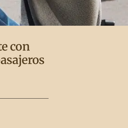
te con
pasajeros