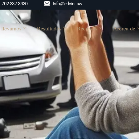
Info@edvin.law
702-337-3430
 llevamos
Resultados
Recursos
Acerca de