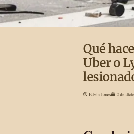
Qué hace
Uber o L
lesionad
Edvin Jones
2 de dic