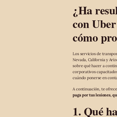
¿Ha resul
con Uber 
cómo prot
Los servicios de transpo
Nevada, California y Ari
sobre qué hacer a conti
corporativos capacitados
cuándo ponerse en conta
A continuación, te ofre
paga por tus lesiones, q
1. Qué h