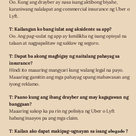
Oo. Kung ang drayber ay nasa isang aktibong biyahe,
karaniwang nalalapat ang commercial insurance ng Uber o
Lyft.
T: Kailangan ko bang iulat ang aksidente sa app?
Oo. Ang pag-uulat ng app ay lumilikha ng isang opisyal na
talaan at nagpapalitaw ng saklaw ng seguro.
T: Dapat ba akong magbigay ng naitalang pahayag sa
insurance?
Hindi ito maaaring mangyari kung walang legal na payo.
Maaaring gamitin ang mga pahayag upang mabawasan ang
iyong reklamo.
T: Paano kung ang ibang drayber ang may kagagawan ng
banggaan?
Maaaring sakop ka pa rin ng polisiya ng Uber o Lyft
habang inaayos pa ang mga claim.
abogado
T: Kailan ako dapat makipag-ugnayan sa isang
?