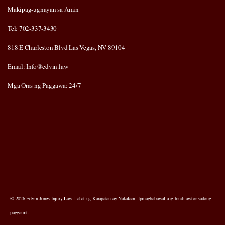
Makipag-ugnayan sa Amin
Tel: 702-337-3430
818 E Charleston Blvd Las Vegas, NV 89104
Email: Info@edvin.law
Mga Oras ng Paggawa: 24/7
© 2026 Edvin Jones Injury Law. Lahat ng Karapatan ay Nakalaan. Ipinagbabawal ang hindi awtorisadong
paggamit.