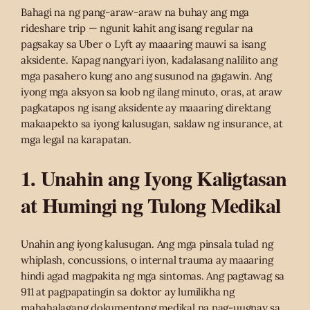
Bahagi na ng pang-araw-araw na buhay ang mga
rideshare trip — ngunit kahit ang isang regular na
pagsakay sa Uber o Lyft ay maaaring mauwi sa isang
aksidente. Kapag nangyari iyon, kadalasang nalilito ang
mga pasahero kung ano ang susunod na gagawin. Ang
iyong mga aksyon sa loob ng ilang minuto, oras, at araw
pagkatapos ng isang aksidente ay maaaring direktang
makaapekto sa iyong kalusugan, saklaw ng insurance, at
mga legal na karapatan.
1. Unahin ang Iyong Kaligtasan
at Humingi ng Tulong Medikal
Unahin ang iyong kalusugan. Ang mga pinsala tulad ng
whiplash, concussions, o internal trauma ay maaaring
hindi agad magpakita ng mga sintomas. Ang pagtawag sa
911 at pagpapatingin sa doktor ay lumilikha ng
mahahalagang dokumentong medikal na nag-uugnay sa