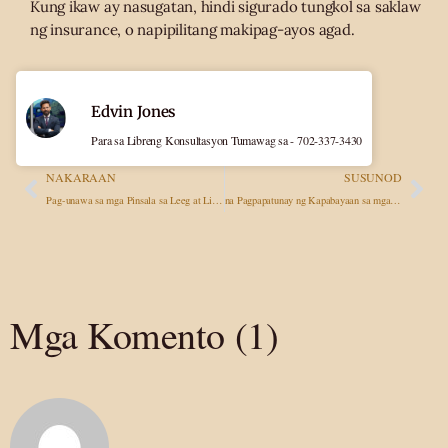
Kung ikaw ay nasugatan, hindi sigurado tungkol sa saklaw
ng insurance, o napipilitang makipag-ayos agad.
Edvin Jones
Para sa Libreng Konsultasyon Tumawag sa - 702-337-3430
NAKARAAN
SUSUNOD
Pag-unawa sa mga Pinsala sa Leeg at Likod Pagkatapos ng Aksidente sa Kotse: Ang Iyong mga Legal na Karapatan
na Pagpapatunay ng Kapabayaan sa mga Kaso ng Personal na Pinsala: Mga Istratehiya sa Panalong Pagganap
Mga Komento (1)