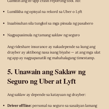
Gamitin ang in-app crash reporting tool. Ito:
Lumilikha ng opisyal na rekord sa Uber o Lyft
Inaabisuhan sila tungkol sa mga pinsala ng pasahero
Nagpapasimula ng tamang saklaw ng seguro
Ang rideshare insurance ay nakadepende sa kung ang
drayber ay aktibong nasa isang biyahe — at ang mga ulat
ng app ay nagpapanatili ng mahahalagang timestamp.
5. Unawain ang Saklaw ng
Seguro ng Uber at Lyft
Ang saklaw ay depende sa katayuan ng drayber:
Driver offline:
personal na seguro sa sasakyan lamang