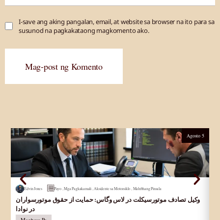
I-save ang aking pangalan, email, at website sa browser na ito para sa
susunod na pagkakataong magkomento ako.
Mag-post ng Komento
Agosto 5
Edvin Jones
Payo
,
Mga Pagkakamali
,
Aksidente sa Motorsiklo
,
Malubhang Pinsala
وکیل تصادف موتورسیکلت در لاس وگاس: حمایت از حقوق موتورسواران
Ab
در نوادا
La
Magbasa Pa