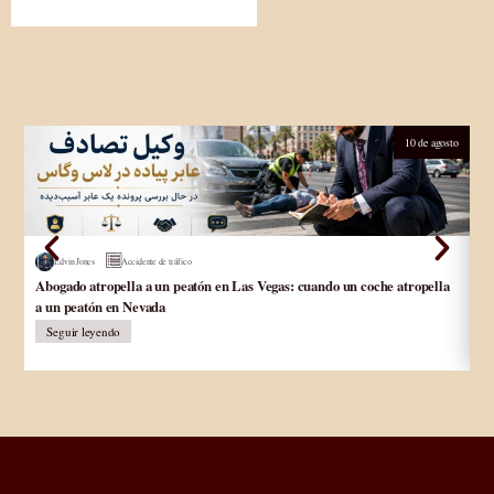
10 de agosto
Edvin Jones
Accidente de tráfico
Abogado atropella a un peatón en Las Vegas: cuando un coche atropella
Ab
a un peatón en Nevada
an
Seguir leyendo