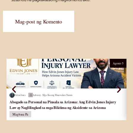
Mag-post ng Komento
Agosto 5
Edvin Jones
Advisory
,
Mga Kasong Hinawakan Namin
Abogado sa Personal na Pinsala sa Arizona: Ang Edvin Jones Injury
Ab
Law ay Naglilingkod sa mga Biktima ng Aksidente sa Arizona
pa
Magbasa Pa