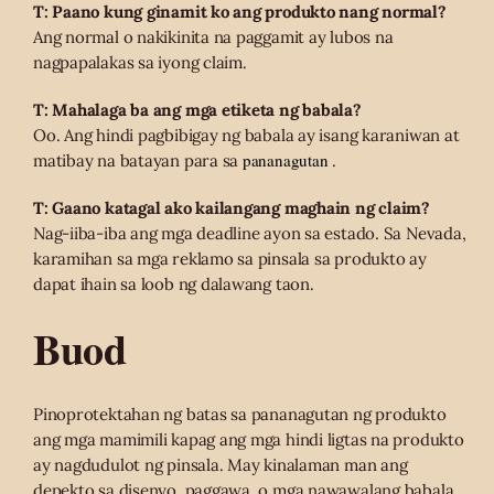
T: Paano kung ginamit ko ang produkto nang normal?
Ang normal o nakikinita na paggamit ay lubos na
nagpapalakas sa iyong claim.
T: Mahalaga ba ang mga etiketa ng babala?
Oo. Ang hindi pagbibigay ng babala ay isang karaniwan at
pananagutan
matibay na batayan para sa
.
T: Gaano katagal ako kailangang maghain ng claim?
Nag-iiba-iba ang mga deadline ayon sa estado. Sa Nevada,
karamihan sa mga reklamo sa pinsala sa produkto ay
dapat ihain sa loob ng dalawang taon.
Buod
Pinoprotektahan ng batas sa pananagutan ng produkto
ang mga mamimili kapag ang mga hindi ligtas na produkto
ay nagdudulot ng pinsala. May kinalaman man ang
depekto sa disenyo, paggawa, o mga nawawalang babala,