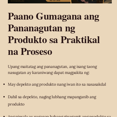
Paano Gumagana ang
Pananagutan ng
Produkto sa Praktikal
na Proseso
Upang maitatag ang pananagutan, ang isang taong
nasugatan ay karaniwang dapat magpakita ng:
May depekto ang produkto nang iwan ito sa nasasakdal
Dahil sa depekto, naging lubhang mapanganib ang
produkto
Ang pinsala ay naganap habang ginagamit ang produkto sa