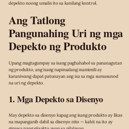
depekto noong umalis ito sa kanilang kontrol.
Ang Tatlong
Pangunahing Uri ng mga
Depekto ng Produkto
Upang magtagumpay sa isang paghahabol sa pananagutan
ng produkto, ang isang napinsalang mamimili ay
karaniwang dapat patunayan ang isa sa mga sumusunod
na uri ng depekto.
1. Mga Depekto sa Disenyo
May depekto sa disenyo kapag ang isang produkto ay likas
na mapanganib dahil sa disenyo nito — kahit na ito ay
ginawa nang eksakto ayon sa nilalayon.