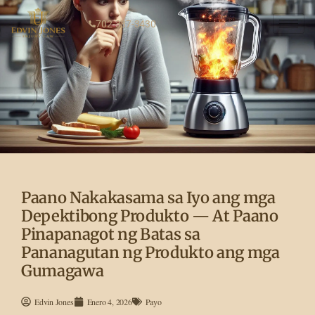
702-337-3430
Paano Nakakasama sa Iyo ang mga
Depektibong Produkto — At Paano
Pinapanagot ng Batas sa
Pananagutan ng Produkto ang mga
Gumagawa
Edvin Jones
Enero 4, 2026
Payo