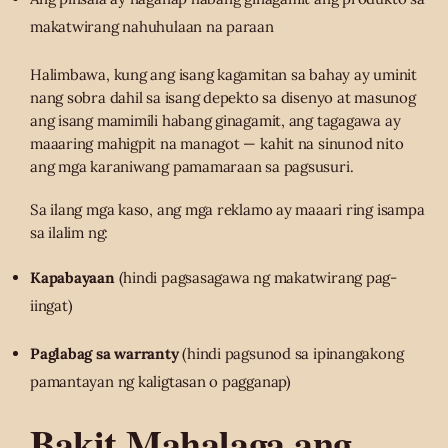
makatwirang nahuhulaan na paraan
Halimbawa, kung ang isang kagamitan sa bahay ay uminit
nang sobra dahil sa isang depekto sa disenyo at masunog
ang isang mamimili habang ginagamit, ang tagagawa ay
maaaring mahigpit na managot — kahit na sinunod nito
ang mga karaniwang pamamaraan sa pagsusuri.
Sa ilang mga kaso, ang mga reklamo ay maaari ring isampa
sa ilalim ng:
Kapabayaan
(hindi pagsasagawa ng makatwirang pag-
iingat)
Paglabag sa warranty
(hindi pagsunod sa ipinangakong
pamantayan ng kaligtasan o pagganap)
Bakit Mahalaga ang