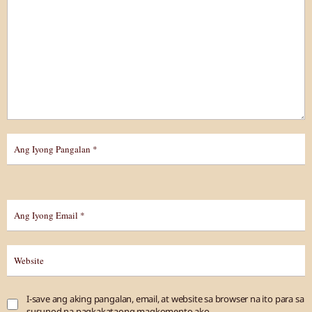
I-save ang aking pangalan, email, at website sa browser na ito para sa
susunod na pagkakataong magkomento ako.