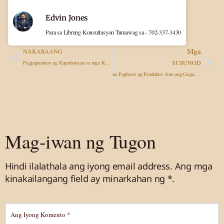
Edvin Jones
Para sa Libreng Konsultasyon Tumawag sa - 702-337-3430
Mga
NAKARAANG
SUSUNOD
Pagpapatunay ng Kapabayaan sa mga Kaso ng Personal na Pinsala: Mga Istratehiya sa Panalong Paggawa
na Pagbawi ng Produkto: Ano ang Gagawin Kung Nasaktan Ka ng Isang Nabawing Item?
Mag-iwan ng Tugon
Hindi ilalathala ang iyong email address.
Ang mga
kinakailangang field ay minarkahan
ng *.