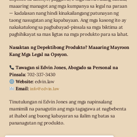
maaaring managot ang mga kumpanya sa legal na paraan
— kadalasan nang hindi kinakailangang patunayan ng
taong nasugatan ang kapabayaan. Ang mga kasong ito ay
nakakatulong sa pagbabayad-pinsala sa mga biktima at
paghihikayat sa mas ligtas na mga produkto para sa lahat.
Nasaktan ng Depektibong Produkto? Maaaring Mayroon
Kang Mga Legal na Opsyon.
Tawagan si Edvin Jones, Abogado sa Personal na
Pinsala:
702-337-3430
Website:
edvin.law
info@edvin.law
Email:
Tinutulungan ni Edvin Jones ang mga napinsalang
mamimili na panagutin ang mga tagagawa at nagbebenta
at ihabol ang buong kabayaran sa ilalim ng batas sa
pananagutan ng produkto.