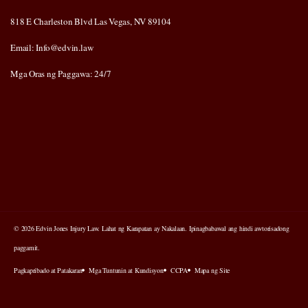
818 E Charleston Blvd Las Vegas, NV 89104
Email: Info@edvin.law
Mga Oras ng Paggawa: 24/7
© 2026 Edvin Jones Injury Law. Lahat ng Karapatan ay Nakalaan. Ipinagbabawal ang hindi awtorisadong
paggamit.
Pagkapribado at Patakaran
Mga Tuntunin at Kundisyon
CCPA
Mapa ng Site