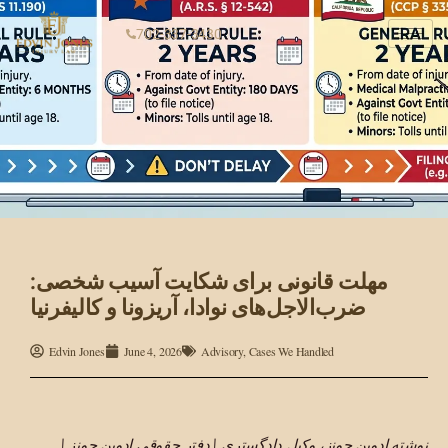
702-337-3430
مهلت قانونی برای شکایت آسیب شخصی:
ضرب‌الاجل‌های نوادا، آریزونا و کالیفرنیا
Edvin Jones
June 4, 2026
Advisory
,
Cases We Handled
نوشته ادوین جونز، وکیل دادگستری | دفتر حقوقی ادوین جونز |