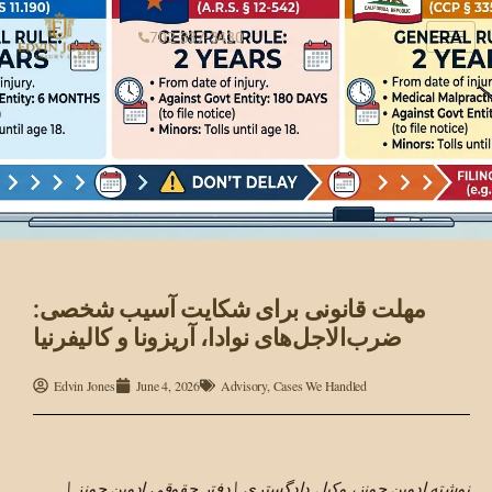
702-337-3430
مهلت قانونی برای شکایت آسیب شخصی:
ضرب‌الاجل‌های نوادا، آریزونا و کالیفرنیا
Edvin Jones
June 4, 2026
Advisory
,
Cases We Handled
نوشته ادوین جونز، وکیل دادگستری | دفتر حقوقی ادوین جونز |