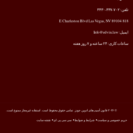
تلفن: ۷۰۲-۳۳۷-۳۴۳۰
818 E Charleston Blvd Las Vegas, NV 89104
ایمیل: Info@edvin.law
ساعات کاری: ۲۴ ساعته و ۷ روز هفته
© ۲۰۲۶ قانون آسیب‌های ادوین جونز. تمامی حقوق محفوظ است. استفاده غیرمجاز ممنوع است.
حریم خصوصی و سیاست
شرایط و ضوابط
سی سی پی ای
نقشه سایت