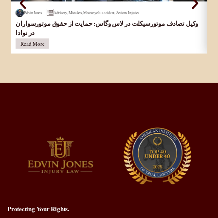
Edvin Jones
Advisory
,
Mistakes
,
Motorcycle accident
,
Serious Injuries
Ar
وکیل تصادف موتورسیکلت در لاس وگاس: حمایت از حقوق موتورسواران
Ac
در نوادا
Read More
Protecting Your Rights.