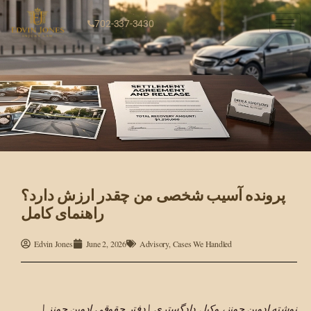
702-337-3430
پرونده آسیب شخصی من چقدر ارزش دارد؟
راهنمای کامل
Edvin Jones
June 2, 2026
Advisory
,
Cases We Handled
نوشته ادوین جونز، وکیل دادگستری | دفتر حقوقی ادوین جونز |