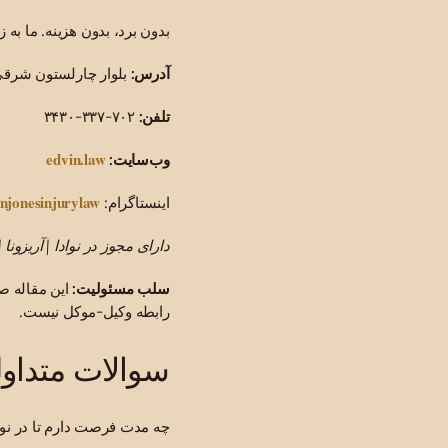
بدون برد، بدون هزینه. ما ب
آدرس:
بلوار چارلستون شرقی، پلاک ۸۱۸، لاس وگاس، نوادا
تلفن:
۷۰۲-۳۳۷-۳۴۳۰
edvin.law
وب‌سایت:
injonesinjurylaw
اینستاگرام:
دارای مجوز در نوادا | آریزونا |
سلب مسئولیت:
این مقاله ص
رابطه وکیل-موکل نیست.
سوالات متداول (Q
چه مدت فرصت دارم تا در ن