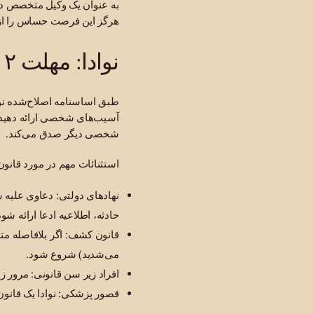
به عنوان یک وکیل متخصص در 
هرگز این فرصت حساس را از د
نوادا: مهلت ۲ ساله (NRS 11.190)
آسیب‌های شخصی ارائه دهید. 
شخصی دیگر صدق می‌کند.
استثنائات مهم در مورد قانون 
حادثه، اطلاعیه ادعا ارائه شود
قانون کشف: اگر بلافاصله متو
می‌شدید) شروع شود.
افراد زیر سن قانونی: مرور زمان معمولاً تا ۱۸ سالگی فرد ز
قصور پزشکی: نوادا یک قانون مرور زمان ۳ ساله جداگانه برای 