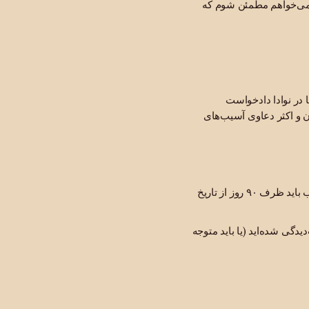
، می‌خواهم مطمئن شوم که
دارید تا در نوادا دادخواست
 و اکثر دعاوی آسیب‌های
نهادهای دولتی: دعاوی علیه سازمان‌های دولتی ایالتی یا محلی نوادا باید ظرف ۲ سال ثبت شوند، اما اغلب باید ظرف ۹۰ روز از تاریخ
دگی شده‌اید (یا باید متوجه