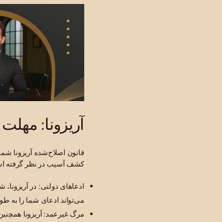
آریزونا: مهلت ۲ ساله (ARS 12-542)
کشف آسیب در نظر گرفته ا
می‌تواند ادعای شما را به طور
مرگ غیرعمد: آریزونا همچنین دارای یک مهلت ۲ ساله 