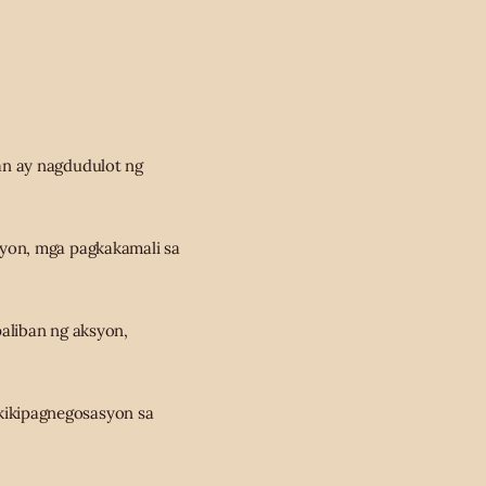
n ay nagdudulot ng
syon, mga pagkakamali sa
aliban ng aksyon,
kikipagnegosasyon sa