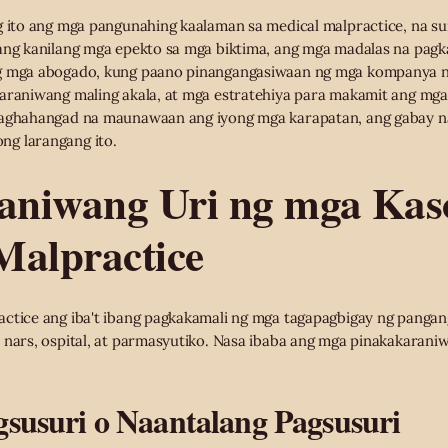
ng ito ang mga pangunahing kaalaman sa medical malpractice, na 
 ang kanilang mga epekto sa mga biktima, ang mga madalas na pag
ng mga abogado, kung paano pinangangasiwaan ng mga kompanya 
karaniwang maling akala, at mga estratehiya para makamit ang mga
naghahangad na maunawaan ang iyong mga karapatan, ang gabay na
g larangang ito.
niwang Uri ng mga Kas
Malpractice
actice ang iba't ibang pagkakamali ng mga tagapagbigay ng panga
 nars, ospital, at parmasyutiko. Nasa ibaba ang mga pinakakaraniwa
gsusuri o Naantalang Pagsusuri