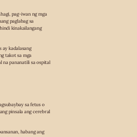
ahagi, pag-iwan ng mga
hang paglabag sa
hindi kinakailangang
is ay kadalasang
ng takot sa mga
na pananatili sa ospital
agsubaybay sa fetus o
ang pinsala ang cerebral
pansanan, habang ang