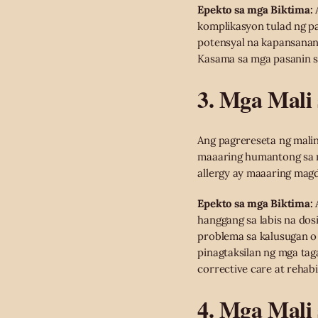
Epekto sa mga Biktima:
A
komplikasyon tulad ng pa
potensyal na kapansanan
Kasama sa mga pasanin 
3. Mga Mali
Ang pagrereseta ng malin
maaaring humantong sa m
allergy ay maaaring magd
Epekto sa mga Biktima:
A
hanggang sa labis na do
problema sa kalusugan o
pinagtaksilan ng mga tag
corrective care at rehabi
4. Mga Mali