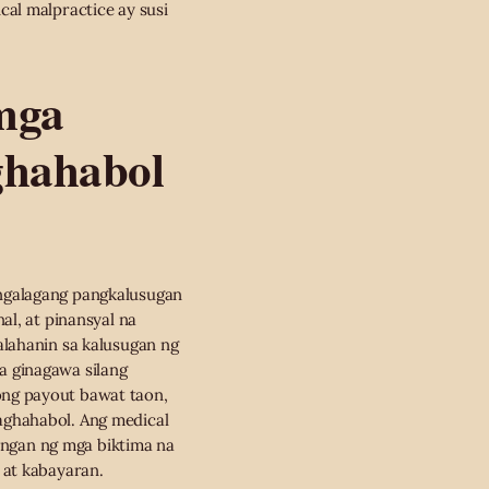
al malpractice ay susi
mga
ghahabol
ngalagang pangkalusugan
al, at pinansyal na
alahanin sa kalusugan ng
a ginagawa silang
ong payout bawat taon,
aghahabol. Ang medical
angan ng mga biktima na
 at kabayaran.