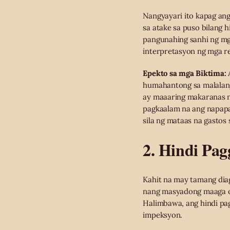
Nangyayari ito kapag ang
sa atake sa puso bilang 
pangunahing sanhi ng mga
interpretasyon ng mga re
Epekto sa mga Biktima:
A
humahantong sa malalang
ay maaaring makaranas n
pagkaalam na ang napapa
sila ng mataas na gastos 
2. Hindi Pa
Kahit na may tamang dia
nang masyadong maaga o 
Halimbawa, ang hindi pa
impeksyon.