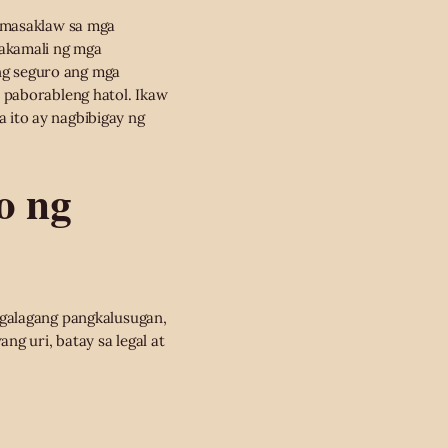
sumasaklaw sa mga
kakamali ng mga
ng seguro ang mga
 paborableng hatol. Ikaw
 ito ay nagbibigay ng
o ng
ngalagang pangkalusugan,
ng uri, batay sa legal at