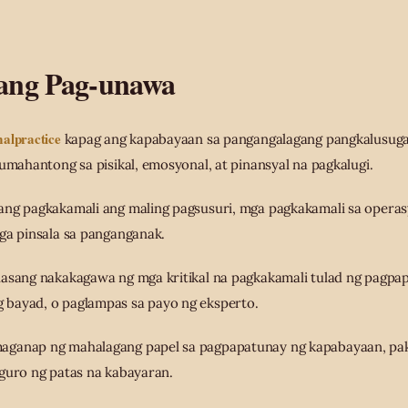
ang Pag-unawa
alpractice
kapag ang kapabayaan sa pangangalagang pangkalusuga
humahantong sa pisikal, emosyonal, at pinansyal na pagkalugi.
ang pagkakamali ang maling pagsusuri, mga pagkakamali sa opera
ga pinsala sa panganganak.
lasang nakakagawa ng mga kritikal na pagkakamali tulad ng pagpap
bayad, o paglampas sa payo ng eksperto.
aganap ng mahalagang papel sa pagpapatunay ng kapabayaan, pa
guro ng patas na kabayaran.