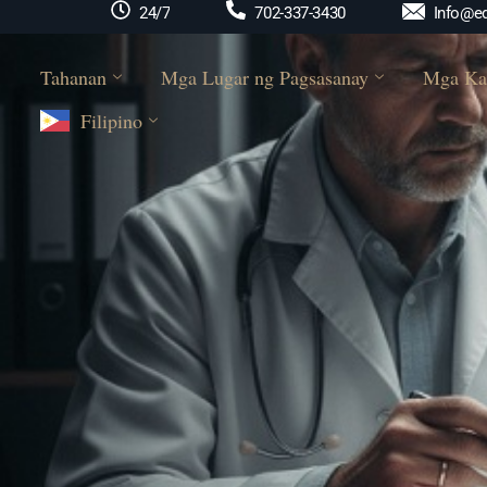
Info@ed
24/7
702-337-3430
Tahanan
Mga Lugar ng Pagsasanay
Mga Ka
Filipino