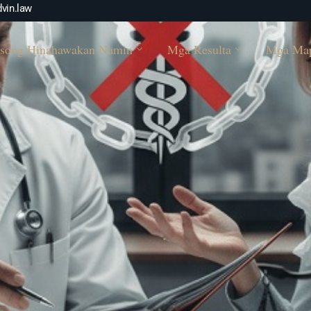
vin.law
song Hinahawakan Namin
Mga Resulta
Mga Ma