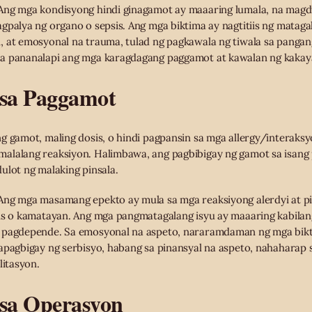
ng mga kondisyong hindi ginagamot ay maaaring lumala, na mag
gpalya ng organo o sepsis. Ang mga biktima ay nagtitiis ng matag
, at emosyonal na trauma, tulad ng pagkawala ng tiwala sa panga
sa pananalapi ang mga karagdagang paggamot at kawalan ng kaka
 sa Paggamot
g gamot, maling dosis, o hindi pagpansin sa mga allergy/interaksy
alalang reaksiyon. Halimbawa, ang pagbibigay ng gamot sa isang 
ulot ng malaking pinsala.
ng mga masamang epekto ay mula sa mga reaksiyong alerdyi at pi
sis o kamatayan. Ang mga pangmatagalang isyu ay maaaring kabila
 pagdepende. Sa emosyonal na aspeto, nararamdaman ng mga bikti
apagbigay ng serbisyo, habang sa pinansyal na aspeto, nahaharap s
litasyon.
 sa Operasyon