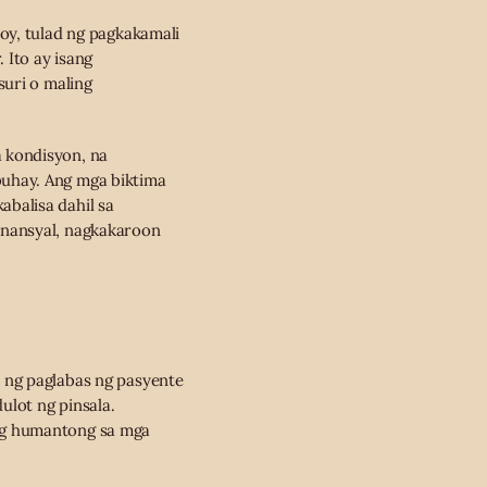
oy, tulad ng pagkakamali
 Ito ay isang
suri o maling
 kondisyon, na
uhay. Ang mga biktima
balisa dahil sa
inansyal, nagkakaroon
 ng paglabas ng pasyente
lot ng pinsala.
ng humantong sa mga