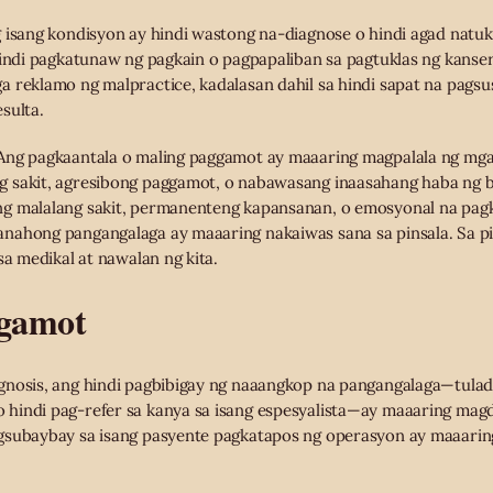
 isang kondisyon ay hindi wastong na-diagnose o hindi agad natuk
hindi pagkatunaw ng pagkain o pagpapaliban sa pagtuklas ng kanser.
 reklamo ng malpractice, kadalasan dahil sa hindi sapat na pagsu
sulta.
ng pagkaantala o maling paggamot ay maaaring magpalala ng mga
 sakit, agresibong paggamot, o nabawasang inaasahang haba ng b
g malalang sakit, permanenteng kapansanan, o emosyonal na pagka
nahong pangangalaga ay maaaring nakaiwas sana sa pinsala. Sa p
sa medikal at nawalan ng kita.
ggamot
gnosis, ang hindi pagbibigay ng naaangkop na pangangalaga—tulad
hindi pag-refer sa kanya sa isang espesyalista—ay maaaring magdu
gsubaybay sa isang pasyente pagkatapos ng operasyon ay maaari