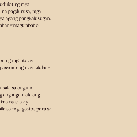
dudulot ng mga
al na pagdurusa, mga
ngalagang pangkalusugan.
yahang magtrabaho.
on ng mga ito ay
pasyenteng may kilalang
nsala sa organo
ng ang mga malalang
ma na sila ay
ila sa mga gastos para sa