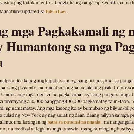
susing pagdodokumento, at pagkuha ng isang espesyalista sa medic
Edvin Law
 Manatiling updated sa
.
g mga Pagkakamali ng 
y Humantong sa mga Pa
a
malpractice kapag ang kapabayaan ng isang propesyonal sa panga
 sa isang pasyente, na humahantong sa malalaking pisikal, emosyon
 Unidos, ang mga medikal na pagkakamali ay isang pangunahing al
sa tinatayang 250,000 hanggang 400,000 pagkamatay taun-taon, n
mi ng namamatay. Ang mga kasong ito ay bumubuo ng bilyun-bily
o tulad ng New York ay nag-uulat ng daan-daang milyon sa mga p
batas sa personal na pinsala
salimuot na larangan ng
, na nangangail
ot na medikal at legal na mga tanawin upang humingi ng hustisya