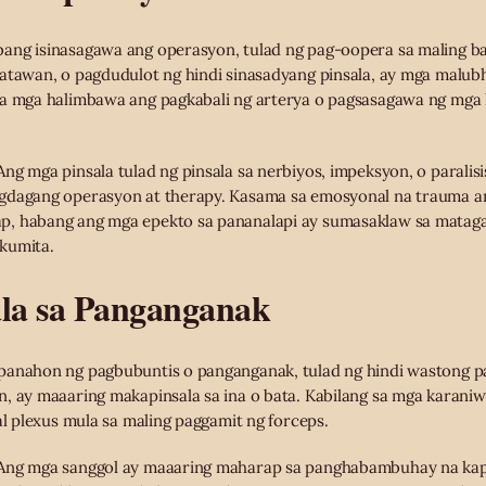
ang isinasagawa ang operasyon, tulad ng pag-oopera sa maling b
atawan, o pagdudulot ng hindi sinasadyang pinsala, ay mga malub
sa mga halimbawa ang pagkabali ng arterya o pagsasagawa ng mga 
ng mga pinsala tulad ng pinsala sa nerbiyos, impeksyon, o paralis
gdagang operasyon at therapy. Kasama sa emosyonal na trauma a
, habang ang mga epekto sa pananalapi ay sumasaklaw sa matagal 
kumita.
ala sa Panganganak
panahon ng pagbubuntis o panganganak, tulad ng hindi wastong p
, ay maaaring makapinsala sa ina o bata. Kabilang sa mga karaniw
al plexus mula sa maling paggamit ng forceps.
Ang mga sanggol ay maaaring maharap sa panghabambuhay na ka