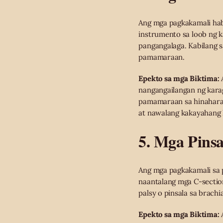
Ang mga pagkakamali hab
instrumento sa loob ng k
pangangalaga. Kabilang 
pamamaraan.
Epekto sa mga Biktima:
A
nangangailangan ng kara
pamamaraan sa hinaharap
at nawalang kakayahang 
5. Mga Pins
Ang mga pagkakamali sa 
naantalang mga C-section
palsy o pinsala sa brachi
Epekto sa mga Biktima: