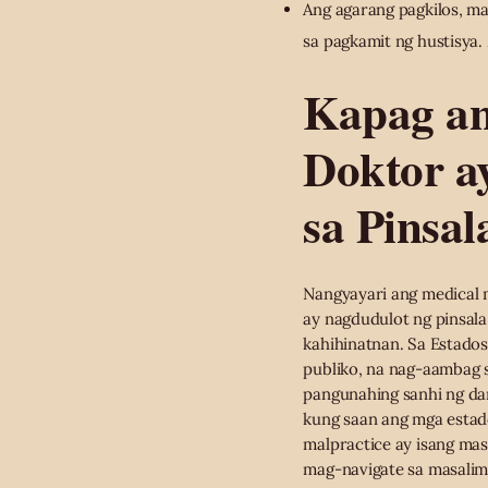
Ang agarang pagkilos, ma
sa pagkamit ng hustisya.
Kapag an
Doktor a
sa Pinsal
Nangyayari ang medical 
ay nagdudulot ng pinsala
kahihinatnan. Sa Estados
publiko, na nag-aambag 
pangunahing sanhi ng da
kung saan ang mga estad
malpractice ay isang ma
mag-navigate sa masalimu