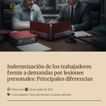
702-337-3430
Indemnización de los trabajadores
frente a demandas por lesiones
personales: Principales diferencias
Edvin Jones
20 de octubre de 2025
Asesoramiento
,
Casos que llevamos
,
Lesiones laborales