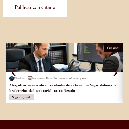
Publicar comentario
5 de agosto
Edvin Jones
Asesoramiento
,
Errores
,
Accidente de moto
,
Lesiones graves
Abogado especializado en accidentes de moto en Las Vegas: defensa de
Ab
los derechos de los motociclistas en Nevada
In
Seguir leyendo