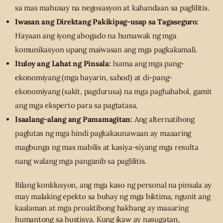
sa mas mahusay na negosasyon at kahandaan sa paglilitis.
Iwasan ang Direktang Pakikipag-usap sa Tagaseguro:
Hayaan ang iyong abogado na humawak ng mga
komunikasyon upang maiwasan ang mga pagkakamali.
Ituloy ang Lahat ng Pinsala:
Isama ang mga pang-
ekonomiyang (mga bayarin, sahod) at di-pang-
ekonomiyang (sakit, pagdurusa) na mga paghahabol, gamit
ang mga eksperto para sa pagtatasa.
Isaalang-alang ang Pamamagitan:
Ang alternatibong
paglutas ng mga hindi pagkakaunawaan ay maaaring
magbunga ng mas mabilis at kasiya-siyang mga resulta
nang walang mga panganib sa paglilitis.
Bilang konklusyon, ang mga kaso ng personal na pinsala ay
may malaking epekto sa buhay ng mga biktima, ngunit ang
kaalaman at mga proaktibong hakbang ay maaaring
humantong sa hustisya. Kung ikaw ay nasugatan,