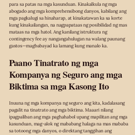
para sa patas na mga kasunduan. Kinakalkula ng mga
abogado ang mga komprehensibong danyos, kabilang ang
mga pagkalugi sa hinaharap, at kinakatawan ka sa korte
kung kinakailangan, na nagpapataas ng posibilidad ng mas
mataas na mga hatol. Ang kanilang istruktura ng
contingency fee ay nangangahulugan na walang paunang
gastos—magbabayad ka lamang kung manalo ka.
Paano Tinatrato ng mga
Kompanya ng Seguro ang mga
Biktima sa mga Kasong Ito
Inuuna ng mga kompanya ng seguro ang kita, kadalasang
pagalit na tinatrato ang mga biktima. Maaari nilang
ipagpaliban ang mga paghahabol upang mapilitan ang mga
kasunduan, mag-alok ng mababang halaga na mas mababa
sa totoong mga danyos, o direktang tanggihan ang