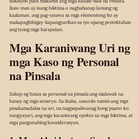
solusyon para makamit ang mga kanais-nais na resulta.
Ikaw man ay isang biktima o naghahanap lamang ng
kaalaman, ang pag-unawa sa mga elementong ito ay
makapagbibigay-kapangyarihan sa iyo upang protektahan
ang iyong mga karapatan.
Mga Karaniwang Uri ng
mga Kaso ng Personal
na Pinsala
Sakop ng batas sa personal na pinsala ang malawak na
hanay ng mga senaryo. Sa ibaba, susuriin namin ang mga
pinakamadalas na uri, na nagpapaliwanag kung paano ito
nangyayari, ang mga karaniwang epekto sa mga biktima, at
mga pangunahing konsiderasyon.