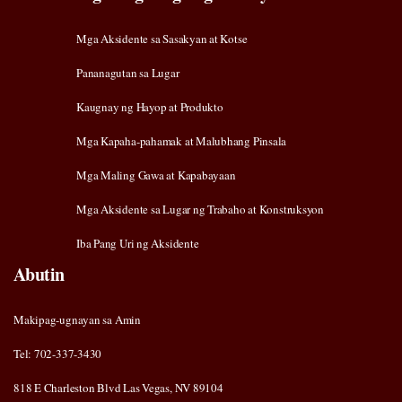
Mga Aksidente sa Sasakyan at Kotse
Pananagutan sa Lugar
Kaugnay ng Hayop at Produkto
Mga Kapaha-pahamak at Malubhang Pinsala
Mga Maling Gawa at Kapabayaan
Mga Aksidente sa Lugar ng Trabaho at Konstruksyon
Iba Pang Uri ng Aksidente
Abutin
Makipag-ugnayan sa Amin
Tel: 702-337-3430
818 E Charleston Blvd Las Vegas, NV 89104