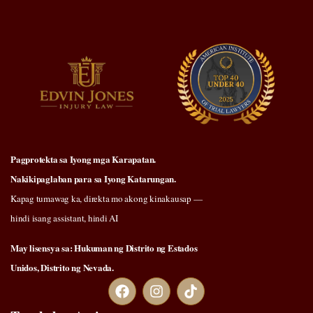
Pagprotekta sa Iyong mga Karapatan.
Nakikipaglaban para sa Iyong Katarungan.
Kapag tumawag ka, direkta mo akong kinakausap —
hindi isang assistant, hindi AI
May lisensya sa: Hukuman ng Distrito ng Estados
Unidos, Distrito ng Nevada.