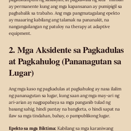
ay permanente kung ang mga kapansanan ay pumipigil sa
pagbabalik sa trabaho. Ang mga pangmatagalang epekto
ay maaaring kabilang ang talamak na pananakit, na
nangangailangan ng patuloy na therapy at adaptive
equipment.
2. Mga Aksidente sa Pagkadulas
at Pagkahulog (Pananagutan sa
Lugar)
Ang mga kaso ng pagkadulas at pagkahulog ay nasa ilalim
ng pananagutan sa lugar, kung saan ang mga may-ari ng
ari-arian ay nagpapabaya sa mga panganib tulad ng
basang sahig, hindi pantay na bangketa, o hindi sapat na
ilaw sa mga tindahan, bahay, o pampublikong lugar.
Epekto sa mga Biktima:
Kabilang sa mga karaniwang