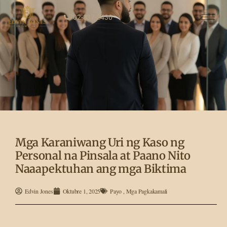
702-337-3430
Mga Karaniwang Uri ng Kaso ng
Personal na Pinsala at Paano Nito
Naaapektuhan ang mga Biktima
Edvin Jones
Oktubre 1, 2025
Payo
,
Mga Pagkakamali