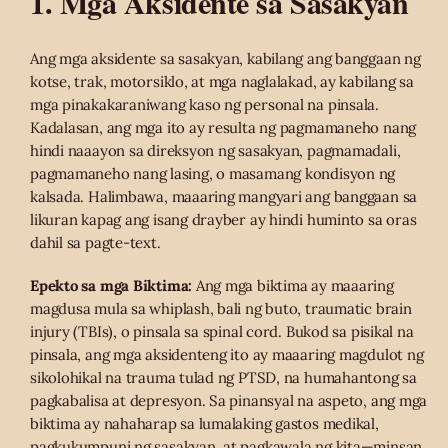
1. Mga Aksidente sa Sasakyan
Ang mga aksidente sa sasakyan, kabilang ang banggaan ng
kotse, trak, motorsiklo, at mga naglalakad, ay kabilang sa
mga pinakakaraniwang kaso ng personal na pinsala.
Kadalasan, ang mga ito ay resulta ng pagmamaneho nang
hindi naaayon sa direksyon ng sasakyan, pagmamadali,
pagmamaneho nang lasing, o masamang kondisyon ng
kalsada. Halimbawa, maaaring mangyari ang banggaan sa
likuran kapag ang isang drayber ay hindi huminto sa oras
dahil sa pagte-text.
Epekto sa mga Biktima:
Ang mga biktima ay maaaring
magdusa mula sa whiplash, bali ng buto, traumatic brain
injury (TBIs), o pinsala sa spinal cord. Bukod sa pisikal na
pinsala, ang mga aksidenteng ito ay maaaring magdulot ng
sikolohikal na trauma tulad ng PTSD, na humahantong sa
pagkabalisa at depresyon. Sa pinansyal na aspeto, ang mga
biktima ay nahaharap sa lumalaking gastos medikal,
pagkukumpuni ng sasakyan, at pagkawala ng kita—minsan