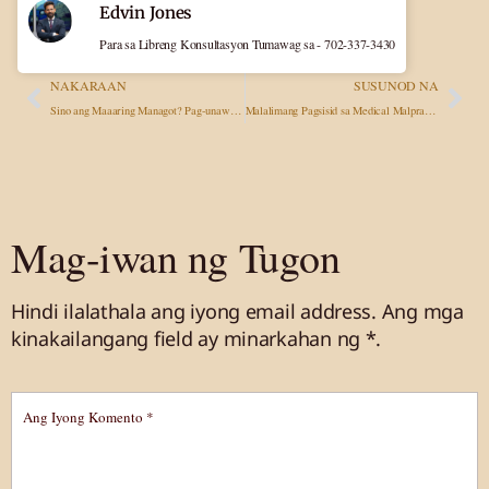
Edvin Jones
Para sa Libreng Konsultasyon Tumawag sa - 702-337-3430
NAKARAAN
SUSUNOD NA
Sino ang Maaaring Managot? Pag-unawa sa Kapabayaan sa mga Kaso ng Personal na Pinsala
Malalimang Pagsisid sa Medical Malpractice | Mga Pagkakamali na Dapat Mong Iwasan sa 2026
Mag-iwan ng Tugon
Hindi ilalathala ang iyong email address.
Ang mga
kinakailangang field ay minarkahan
ng *.