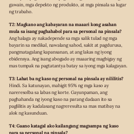
gawain, mga depekto ng produkto, at mga pinsala sa lugar
ng trabaho.
T2: Magkano ang kabayaran na maaari kong asahan
mula sa isang paghahabol para sa personal na pinsala?
Ang halaga ay nakadepende sa mga salik tulad ng mga
bayarin sa medikal, nawalang sahod, sakit at pagdurusa,
pangmatagalang kapansanan, at ang lakas ng iyong
ebidensya. Ang isang abogado ay maaaring magbigay ng
mas tumpak na pagtatantya batay sa iyong mga kalagayan.
T3: Lahat ba ng kaso ng personal na pinsala ay nililitis?
Hindi. Sa katunayan, mahigit 95% ng mga kaso ay
nareresolba sa labas ng korte. Gayunpaman, ang
paghahanda ng iyong kaso na parang dadaan ito sa
paglilitis ay kadalasang nagreresulta sa mas matibay na
alok ng kasunduan.
T4: Gaano katagal ako kailangang magsampa ng kaso
para sa personal na pinsala?