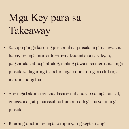
Mga Key para sa
Takeaway
Sakop ng mga kaso ng personal na pinsala ang malawak na
hanay ng mga insidente—mga aksidente sa sasakyan,
pagkadulas at pagkahulog, maling gawain sa medisina, mga
pinsala sa lugar ng trabaho, mga depekto ng produkto, at
marami pang iba.
Ang mga biktima ay kadalasang nahaharap sa mga pisikal,
emosyonal, at pinansyal na hamon na higit pa sa unang
pinsala.
Bihirang unahin ng mga kompanya ng seguro ang