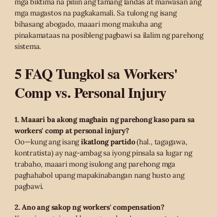
mga biktima na piliin ang tamang landas at maiwasan ang
mga magastos na pagkakamali. Sa tulong ng isang
bihasang abogado, maaari mong makuha ang
pinakamataas na posibleng pagbawi sa ilalim ng parehong
sistema.
5 FAQ Tungkol sa Workers'
Comp vs. Personal Injury
1. Maaari ba akong maghain ng parehong kaso para sa
workers' comp at personal injury?
Oo—kung ang isang
ikatlong partido
(hal., tagagawa,
kontratista) ay nag-ambag sa iyong pinsala sa lugar ng
trabaho, maaari mong isulong ang parehong mga
paghahabol upang mapakinabangan nang husto ang
pagbawi.
2. Ano ang sakop ng workers' compensation?