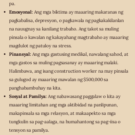
pa.
Emosyonal:
Ang mga biktima ay maaaring makaranas ng
pagkabalisa, depresyon, o pagkawala ng pagkakakilanlan
na nauugnay sa kanilang trabaho. Ang takot sa muling
pinsala o kawalan ng kakayahang magtrabaho ay maaaring
magdulot ng patuloy na stress.
Pinansyal:
Ang mga gastusing medikal, nawalang sahod, at
mga gastos sa muling pagsasanay ay maaaring malaki.
Halimbawa, ang isang construction worker na may pinsala
sa gulugod ay maaaring mawalan ng $500,000 sa
panghabambuhay na kita.
Sosyal at Pamilya:
Ang nabawasang paggalaw o kita ay
maaaring limitahan ang mga aktibidad na panlipunan,
makapinsala sa mga relasyon, at makaapekto sa mga
tungkulin sa pag-aalaga, na humahantong sa pag-iisa o
tensyon sa pamilya.