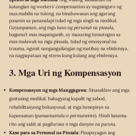
katangian ng workers' compensation ay nagsisiguro ng
mas mabilis na tulong, na binabawasan ang agarang
pasanin sa pananalapi tulad ng mga singil sa medikal.
Gayunpaman, ang mga kaso ng personal na pinsala,
bagama't mas mapanganib, ay maaaring tumutugon sa
mas malawak na mga pinsala, tulad ng emosyonal na
trauma, ngunit nangangailangan ng matibay na ebidensya,
na nagpapataas ng stress kung kulang ang ebidensya.
3. Mga Uri ng Kompensasyon
Kompensasyon ng mga Manggagawa:
Sinasaklaw ang mga
gastusing medikal, bahagyang kapalit ng sahod,
rehabilitasyong bokasyonal, at mga benepisyo sa
kapansanan (pansamantala o permanente). Hindi kasama
rito ang sakit at pagdurusa o mga danyos na parusa.
Kaso para sa Personal na Pinsala:
Pinapayagan ang