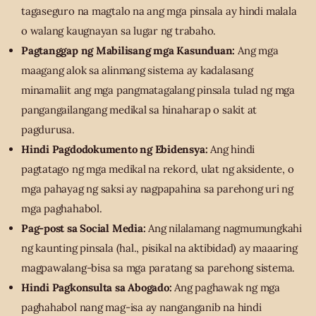
tagaseguro na magtalo na ang mga pinsala ay hindi malala
o walang kaugnayan sa lugar ng trabaho.
Pagtanggap ng Mabilisang mga Kasunduan:
Ang mga
maagang alok sa alinmang sistema ay kadalasang
minamaliit ang mga pangmatagalang pinsala tulad ng mga
pangangailangang medikal sa hinaharap o sakit at
pagdurusa.
Hindi Pagdodokumento ng Ebidensya:
Ang hindi
pagtatago ng mga medikal na rekord, ulat ng aksidente, o
mga pahayag ng saksi ay nagpapahina sa parehong uri ng
mga paghahabol.
Pag-post sa Social Media:
Ang nilalamang nagmumungkahi
ng kaunting pinsala (hal., pisikal na aktibidad) ay maaaring
magpawalang-bisa sa mga paratang sa parehong sistema.
Hindi Pagkonsulta sa Abogado:
Ang paghawak ng mga
paghahabol nang mag-isa ay nanganganib na hindi