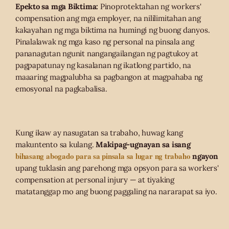
Epekto sa mga Biktima:
Pinoprotektahan ng workers'
compensation ang mga employer, na nililimitahan ang
kakayahan ng mga biktima na humingi ng buong danyos.
Pinalalawak ng mga kaso ng personal na pinsala ang
pananagutan ngunit nangangailangan ng pagtukoy at
pagpapatunay ng kasalanan ng ikatlong partido, na
maaaring magpalubha sa pagbangon at magpahaba ng
emosyonal na pagkabalisa.
Kung ikaw ay nasugatan sa trabaho, huwag kang
makuntento sa kulang.
Makipag-ugnayan sa isang
bihasang abogado para sa pinsala sa lugar ng trabaho
ngayon
upang tuklasin ang parehong mga opsyon para sa workers'
compensation at personal injury — at tiyaking
matatanggap mo ang buong paggaling na nararapat sa iyo.