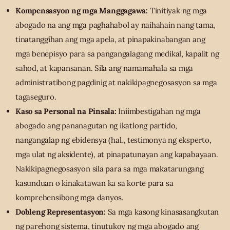
Kompensasyon ng mga Manggagawa:
Tinitiyak ng mga
abogado na ang mga paghahabol ay naihahain nang tama,
tinatanggihan ang mga apela, at pinapakinabangan ang
mga benepisyo para sa pangangalagang medikal, kapalit ng
sahod, at kapansanan. Sila ang namamahala sa mga
administratibong pagdinig at nakikipagnegosasyon sa mga
tagaseguro.
Kaso sa Personal na Pinsala:
Iniimbestigahan ng mga
abogado ang pananagutan ng ikatlong partido,
nangangalap ng ebidensya (hal., testimonya ng eksperto,
mga ulat ng aksidente), at pinapatunayan ang kapabayaan.
Nakikipagnegosasyon sila para sa mga makatarungang
kasunduan o kinakatawan ka sa korte para sa
komprehensibong mga danyos.
Dobleng Representasyon:
Sa mga kasong kinasasangkutan
ng parehong sistema, tinutukoy ng mga abogado ang