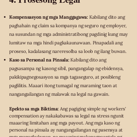
Kompensasyon ng mga Manggagawa:
Kabilang dito ang
paghahain ng claim sa kompanya ng seguro ng employer,
na susundan ng mga administratibong pagdinig kung may
lumitaw na mga hindi pagkakaunawaan. Pinapadali ang
proseso, kadalasang nareresolba sa loob ng ilang buwan.
Kaso sa Personal na Pinsala:
Kabilang dito ang
pagsasampa ng kasong sibil, pangangalap ng ebidensya,
pakikipagnegosasyon sa mga tagaseguro, at posibleng
paglilitis. Maaari itong tumagal ng maraming taon at
nangangailangan ng malawak na legal na gawain.
Epekto sa mga Biktima:
Ang pagiging simple ng workers'
compensation ay nakakabawas sa legal na stress ngunit
maaaring limitahan ang mga payout. Ang mga kaso ng
personal na pinsala ay nangangailangan ng pasensya at
mga mapagkukunan, na maaaring makapagpaantala ng