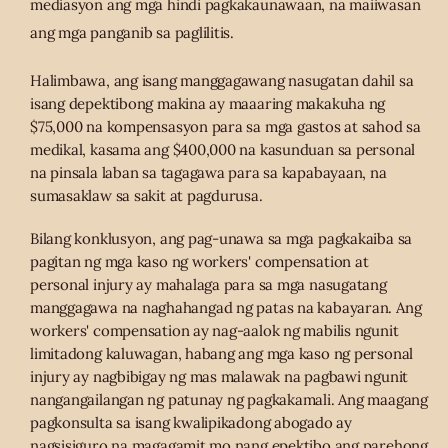
mediasyon ang mga hindi pagkakaunawaan, na maiiwasan
ang mga panganib sa paglilitis.
Halimbawa, ang isang manggagawang nasugatan dahil sa
isang depektibong makina ay maaaring makakuha ng
$75,000 na kompensasyon para sa mga gastos at sahod sa
medikal, kasama ang $400,000 na kasunduan sa personal
na pinsala laban sa tagagawa para sa kapabayaan, na
sumasaklaw sa sakit at pagdurusa.
Bilang konklusyon, ang pag-unawa sa mga pagkakaiba sa
pagitan ng mga kaso ng workers' compensation at
personal injury ay mahalaga para sa mga nasugatang
manggagawa na naghahangad ng patas na kabayaran. Ang
workers' compensation ay nag-aalok ng mabilis ngunit
limitadong kaluwagan, habang ang mga kaso ng personal
injury ay nagbibigay ng mas malawak na pagbawi ngunit
nangangailangan ng patunay ng pagkakamali. Ang maagang
pagkonsulta sa isang kwalipikadong abogado ay
nagsisiguro na magagamit mo nang epektibo ang parehong