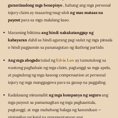
garantisadong mga benepisyo
, habang ang mga personal
injury claim ay maaaring mag-alok
ng mas mataas na
payout
para sa mga malalang kaso.
Maraming biktima
ang hindi nakakatanggap ng
kabayaran
dahil sa hindi agarang pag-uulat ng mga pinsala
o hindi pagpansin sa pananagutan ng ikatlong partido.
Edvin Law
Ang mga abogado
tulad ng
ay tumutulong sa
wastong paghahain ng mga claim, pagtanggi sa mga apela,
at pagsulong ng mga kasong compensation at personal
injury ng mga manggagawa para sa ganap na paggaling.
Kadalasang minamaliit
ng mga kompanya ng seguro
ang
mga payout sa pamamagitan ng mga pagkaantala,
pagtanggi, at mga mababang halaga ng kasunduan —
pinipigilan ng legal na representasyon ang