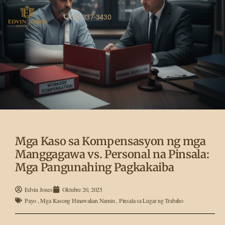
702-337-3430
Mga Kaso sa Kompensasyon ng mga
Manggagawa vs. Personal na Pinsala:
Mga Pangunahing Pagkakaiba
Edvin Jones
Oktubre 20, 2025
Payo
,
Mga Kasong Hinawakan Namin
,
Pinsala sa Lugar ng Trabaho