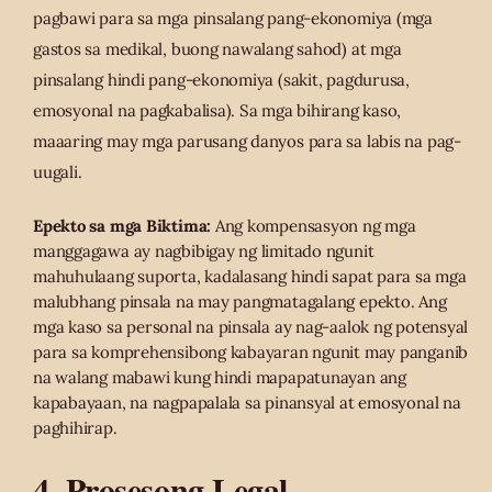
pagbawi para sa mga pinsalang pang-ekonomiya (mga
gastos sa medikal, buong nawalang sahod) at mga
pinsalang hindi pang-ekonomiya (sakit, pagdurusa,
emosyonal na pagkabalisa). Sa mga bihirang kaso,
maaaring may mga parusang danyos para sa labis na pag-
uugali.
Epekto sa mga Biktima:
Ang kompensasyon ng mga
manggagawa ay nagbibigay ng limitado ngunit
mahuhulaang suporta, kadalasang hindi sapat para sa mga
malubhang pinsala na may pangmatagalang epekto. Ang
mga kaso sa personal na pinsala ay nag-aalok ng potensyal
para sa komprehensibong kabayaran ngunit may panganib
na walang mabawi kung hindi mapapatunayan ang
kapabayaan, na nagpapalala sa pinansyal at emosyonal na
paghihirap.
4. Prosesong Legal