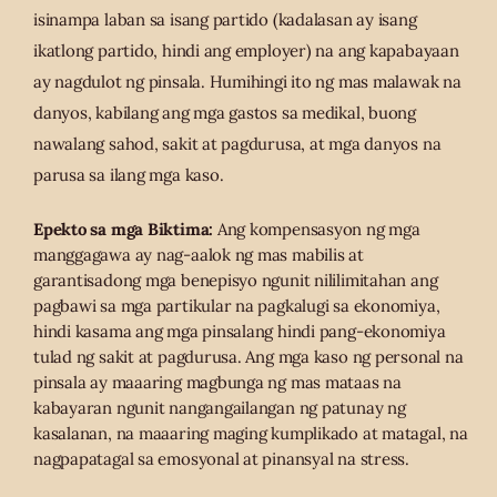
isinampa laban sa isang partido (kadalasan ay isang
ikatlong partido, hindi ang employer) na ang kapabayaan
ay nagdulot ng pinsala. Humihingi ito ng mas malawak na
danyos, kabilang ang mga gastos sa medikal, buong
nawalang sahod, sakit at pagdurusa, at mga danyos na
parusa sa ilang mga kaso.
Epekto sa mga Biktima:
Ang kompensasyon ng mga
manggagawa ay nag-aalok ng mas mabilis at
garantisadong mga benepisyo ngunit nililimitahan ang
pagbawi sa mga partikular na pagkalugi sa ekonomiya,
hindi kasama ang mga pinsalang hindi pang-ekonomiya
tulad ng sakit at pagdurusa. Ang mga kaso ng personal na
pinsala ay maaaring magbunga ng mas mataas na
kabayaran ngunit nangangailangan ng patunay ng
kasalanan, na maaaring maging kumplikado at matagal, na
nagpapatagal sa emosyonal at pinansyal na stress.