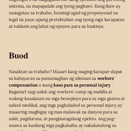
sistema, na mapapalaki ang iyong pagbawi. Kung ikaw ay
nasugatan sa trabaho, humingi agad ng propesyonal na
legal na payo upang protektahan ang iyong mga karapatan
at tuklasin ang lahat ng opsyon para sa hustisya.
Buod
Nasaktan sa trabaho? Maaari kang maging karapat-dapat
sa kabayaran sa pamamagitan ng alinman sa
workers'
compensation
o isang
kaso para sa personal injury
.
Bagama't nag-aalok ang workers' comp ng mabilis at
walang-kasalanan na mga benepisyo para sa mga gastos at
sahod medikal, ang mga paghahabol sa personal injury ay
maaaring magbigay ng mas malawak na danyos para sa
sakit, pagdurusa, at pangmatagalang epekto. Ang pag-
unawa sa kanilang mga pagkakaiba ay nakakatulong sa