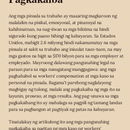
Ang mga pinsala sa trabaho ay maaaring magkaroon ng
malalalim na pisikal, emosyonal, at pinansyal na
kahihinatnan, na nag-iiwan sa mga biktima na hindi
sigurado kung paano hihingi ng kabayaran. Sa Estados
Unidos, mahigit 2.6 milyong hindi nakamamatay na mga
pinsala at sakit sa trabaho ang iniuulat taun-taon, na may
mga gastos na higit sa $170 bilyon para sa mga employer at
empleyado. Mayroong dalawang pangunahing legal na
paraan para sa mga nasugatang manggagawa: ang mga
paghahabol sa workers' compensation at mga kaso sa
personal na pinsala. Bagama't parehong naglalayong
magbigay ng tulong, malaki ang pagkakaiba ng mga ito sa
layunin, proseso, at mga resulta. Ang pag-unawa sa mga
pagkakaibang ito ay mahalaga sa pagpili ng tamang landas
para sa pagbangon at pagtiyak ng patas na kabayaran.
Tinatalakay ng artikulong ito ang mga pangunahing
pagkakaiba sa pagitan ng mga kaso ng workers'