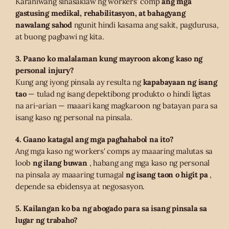
Karaniwang sinasaklaw ng workers' comp
ang mga
gastusing medikal, rehabilitasyon, at bahagyang
nawalang sahod
ngunit hindi kasama ang sakit, pagdurusa,
at buong pagbawi ng kita.
3. Paano ko malalaman kung mayroon akong kaso ng
personal injury?
Kung ang iyong pinsala ay resulta ng
kapabayaan ng isang
tao
— tulad ng isang depektibong produkto o hindi ligtas
na ari-arian — maaari kang magkaroon ng batayan para sa
isang kaso ng personal na pinsala.
4. Gaano katagal ang mga paghahabol na ito?
Ang mga kaso ng workers' comps ay maaaring malutas sa
loob
ng ilang buwan
, habang ang mga kaso ng personal
na pinsala ay maaaring tumagal
ng isang taon o higit pa
,
depende sa ebidensya at negosasyon.
5. Kailangan ko ba ng abogado para sa isang pinsala sa
lugar ng trabaho?