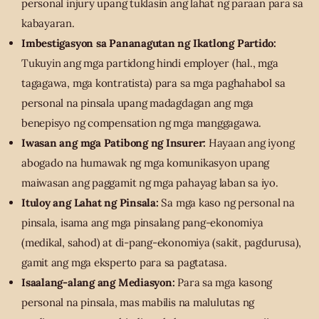
personal injury upang tuklasin ang lahat ng paraan para sa
kabayaran.
Imbestigasyon sa Pananagutan ng Ikatlong Partido:
Tukuyin ang mga partidong hindi employer (hal., mga
tagagawa, mga kontratista) para sa mga paghahabol sa
personal na pinsala upang madagdagan ang mga
benepisyo ng compensation ng mga manggagawa.
Iwasan ang mga Patibong ng Insurer:
Hayaan ang iyong
abogado na humawak ng mga komunikasyon upang
maiwasan ang paggamit ng mga pahayag laban sa iyo.
Ituloy ang Lahat ng Pinsala:
Sa mga kaso ng personal na
pinsala, isama ang mga pinsalang pang-ekonomiya
(medikal, sahod) at di-pang-ekonomiya (sakit, pagdurusa),
gamit ang mga eksperto para sa pagtatasa.
Isaalang-alang ang Mediasyon:
Para sa mga kasong
personal na pinsala, mas mabilis na malulutas ng