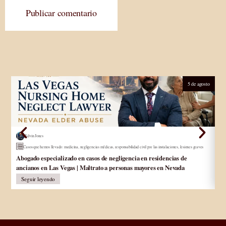
Publicar comentario
5 de agosto
Edvin Jones
Casos que hemos llevado
:
medicina
,
negligencias médicas
,
responsabilidad civil por las instalaciones
,
lesiones graves
Ab
Abogado especializado en casos de negligencia en residencias de
lo
ancianos en Las Vegas | Maltrato a personas mayores en Nevada
Seguir leyendo