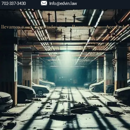
Info@edvin.law
702-337-3430
 llevamos
Resultados
Recursos
Acerca de