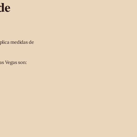
de
plica medidas de
as Vegas son: