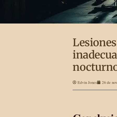
Lesiones
inadecua
nocturno
Edvin Jones
26 de no