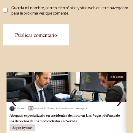
Guarda mi nombre, correo electrónico y sitio web en este navegador
para la próxima vez que comente.
Publicar comentario
5 de agosto
Edvin Jones
Asesoramiento
,
Errores
,
Accidente de moto
,
Lesiones graves
Abogado especializado en accidentes de moto en Las Vegas: defensa de
Ab
los derechos de los motociclistas en Nevada
In
Seguir leyendo