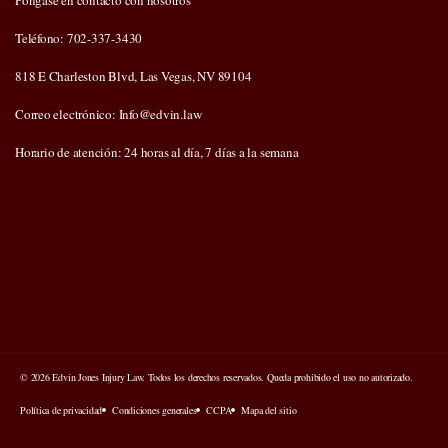
Póngase en contacto con nosotros
Teléfono: 702-337-3430
818 E Charleston Blvd, Las Vegas, NV 89104
Correo electrónico: Info@edvin.law
Horario de atención: 24 horas al día, 7 días a la semana
© 2026 Edvin Jones Injury Law. Todos los derechos reservados. Queda prohibido el uso no autorizado.
Política de privacidad
Condiciones generales
CCPA
Mapa del sitio