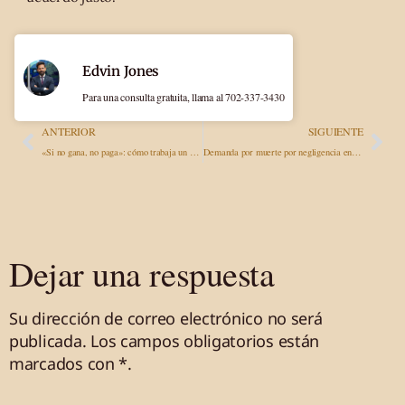
Edvin Jones
Para una consulta gratuita, llama al 702-337-3430
ANTERIOR
SIGUIENTE
«Si no gana, no paga»: cómo trabaja un abogado que cobra honorarios contingentes y por qué le beneficia a usted
Demanda por muerte por negligencia en Nevada: lo que deben saber las familias
Dejar una respuesta
Su dirección de correo electrónico no será
publicada.
Los campos obligatorios están
marcados
con *
.