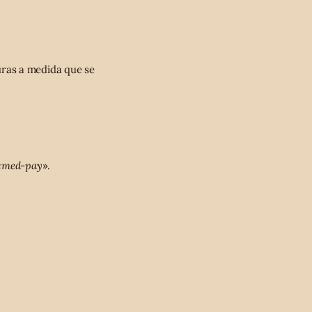
turas a medida que se
«med-pay
».