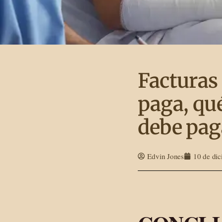
Facturas
paga, qué
debe paga
Edvin Jones
10 de di