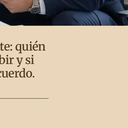
te: quién
ir y si
cuerdo.