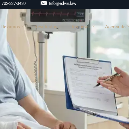
Info@edvin.law
702-337-3430
 llevamos
Resultados
Recursos
Acerca de