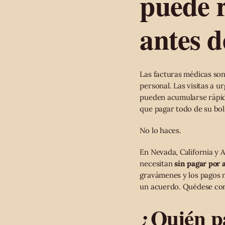
puede r
antes d
Las facturas médicas son
personal. Las visitas a u
pueden acumularse rápid
que pagar todo de su bols
No lo haces.
En Nevada, California y A
necesitan
sin pagar por 
gravámenes y los pagos m
un acuerdo. Quédese c
¿Quién pa