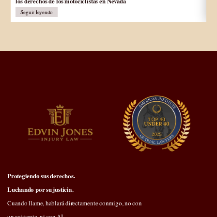
los derechos de los motociclistas en Nevada
In
Seguir leyendo
Protegiendo sus derechos.
Luchando por su justicia.
Cuando llame, hablará directamente conmigo, no con
un asistente, ni con AI.