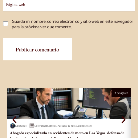
Guarda mi nombre, correo electrónico y sitio web en este navegador
para la próxima vez que comente.
Publicar comentario
5 de agosto
Edvin Jones
Asesoramiento
,
Errores
,
Accidente de moto
,
Lesiones graves
Abogado especializado en accidentes de moto en Las Vegas: defensa de
Ab